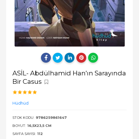
ASİL- Abdülhamid Han'ın Sarayında
Bir Casus
Hüdhüd
STOK KODU:
9786259861647
BOYUT:
16,5X23,5 CM
SAYFA SAYISI:
112