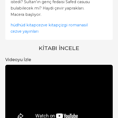
istedi? Sultan’ın genç fedaisi Safed casusu
bulabilecek mi? Haydi çevir yaprakları.
Macera başlıyor.
hüdhüd kitap
cezve kitap
çizgi roman
asil
cezve yayınları
KITABI İNCELE
Videoyu İzle