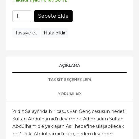
Taksitli fiyat: 1 x
167
,50
TL
Sepete Ekle
Tavsiye et
Hata bildir
AÇIKLAMA
TAKSIT SEÇENEKLERI
YORUMLAR
Yıldız Sarayı'nda bir casus var. Genç casusun hedefi
Sultan Abdülhamid’i devirmek. Adım adım Sultan
Abdülhamid’e yaklaşan Asil hedefine ulaşabilecek
mi? Peki Abdülhamid’i kim, neden devirmek