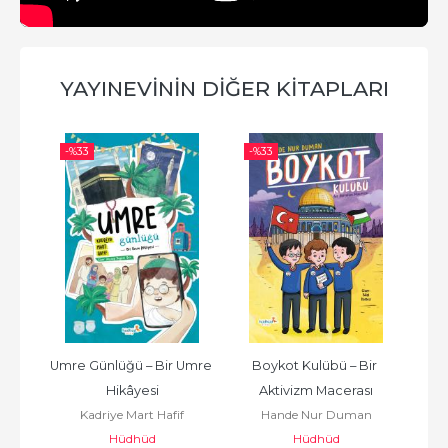
YAYINEVININ DIĞER KITAPLARI
-%
33
-%
33
-%
Umre Günlüğü – Bir Umre 
Boykot Kulübü – Bir 
İma
Hikâyesi
Aktivizm Macerası
Kadriye Mart Hafif
Hande Nur Duman
Hüdhüd
Hüdhüd