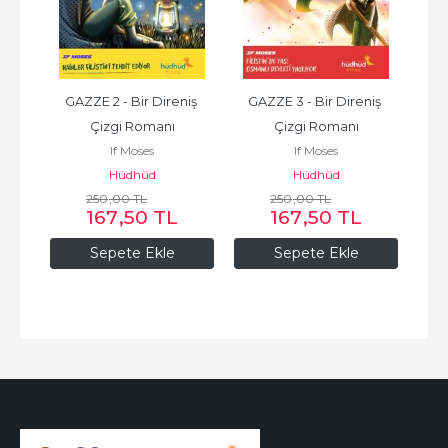
n 
GAZZE 2 - Bir Direniş 
GAZZE 3 - Bir Direniş 
GA
Çizgi Romanı
Çizgi Romanı
If Moses
If Moses
Hüdhüd
Hüdhüd
250
,00
TL
250
,00
TL
167
,50
TL
167
,50
TL
Sepete Ekle
Sepete Ekle