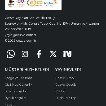
Cezve Yayınları San. ve Tic. Ltd. Şti.
Esenevler Mah. Cengiz Topel Cad. No: 157/A Ümraniye / İstanbul
+90 505 787 58 10
yayin@cezve.com.tr
© 2026 cezve.com.tr
MÜŞTERI HIZMETLERI
YAYINEVLERI
Kargo ve Teslimat
Cezve Kitap
Gizlilik ve Güvenlik
Cezve Çocuk
Sipariş Koşulları
ÇiKitap
Üyelik Koşulları
Hüdhüd Kitap
İletişim