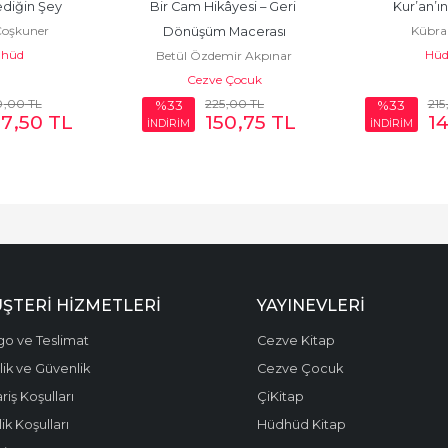
diğin Şey
Bir Cam Hikâyesi – Geri 
Kur’an’ın
oşkuner
Kübra
Dönüşüm Macerası
hüd
Hüd
Betül Özdemir Akpınar
Cezve Çocuk
0
,00
TL
225
,00
TL
215
%33
%33
67
,50
TL
150
,75
TL
1
İNDİRİM
İNDİRİM
ŞTERI HIZMETLERI
YAYINEVLERI
go ve Teslimat
Cezve Kitap
ilik ve Güvenlik
Cezve Çocuk
riş Koşulları
ÇiKitap
ik Koşulları
Hüdhüd Kitap