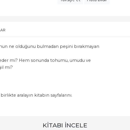
LAR
 onun ne olduğunu bulmadan peşini bırakmayan
rk eder mi? Hem sonunda tohumu, umudu ve
il mi?
rlikte aralayın kitabın sayfalarını.
KITABI İNCELE