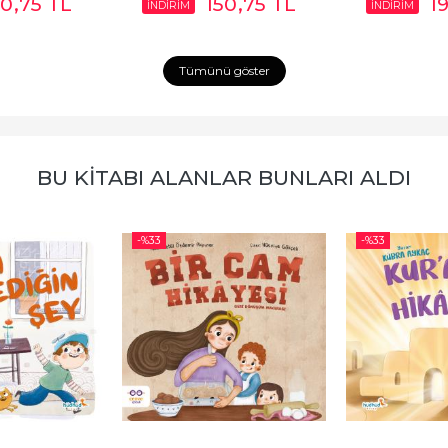
50
,75
TL
150
,75
TL
1
İNDİRİM
İNDİRİM
Tümünü göster
BU KITABI ALANLAR BUNLARI ALDI
-%
33
-%
33