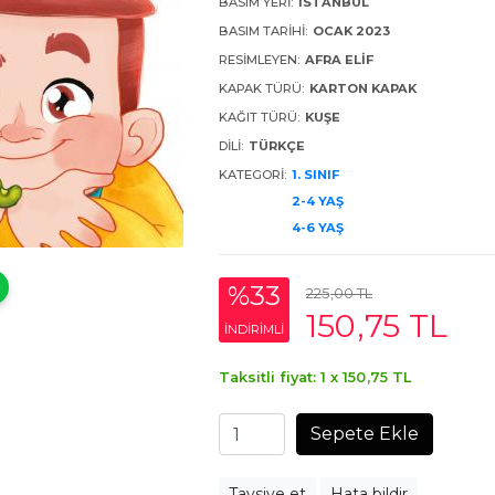
BASIM YERI:
İSTANBUL
BASIM TARIHI:
OCAK 2023
RESIMLEYEN:
AFRA ELIF
KAPAK TÜRÜ:
KARTON KAPAK
KAĞIT TÜRÜ:
KUŞE
DILI:
TÜRKÇE
KATEGORI:
1. SINIF
2-4 YAŞ
4-6 YAŞ
%33
225
,00
TL
150
,75
TL
INDIRIMLI
Taksitli fiyat: 1 x
150
,75
TL
Sepete Ekle
Tavsiye et
Hata bildir