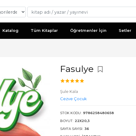
Katalog
Tüm Kitaplar
Öğretmenler İçin
Setler
Fasulye
Şule Kala
Cezve Çocuk
STOK KODU:
9786258480658
BOYUT:
22X20,3
SAYFA SAYISI:
36