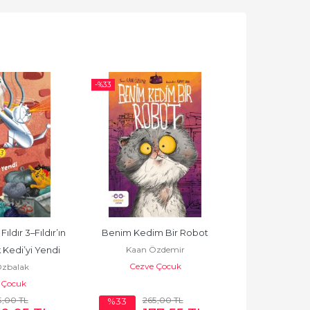
-%
33
ldır 3–Fıldır’ın 
Benim Kedim Bir Robot
Ayşe Sevim Ki
Kaan Özdemir
Ayşe 
 Kedi’yi Yendi
Cezve Çocuk
Cezve
zbalak
 Çocuk
5
,00
TL
265
,00
TL
%33