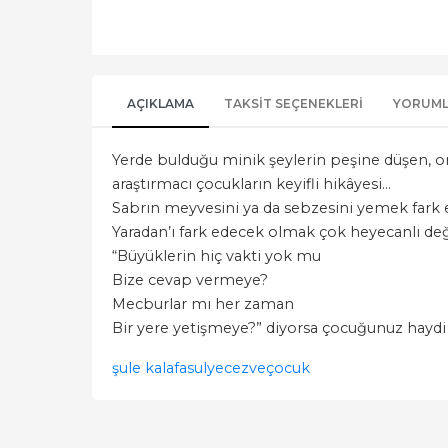
AÇIKLAMA
TAKSIT SEÇENEKLERI
YORUM
Yerde bulduğu minik şeylerin peşine düşen,
araştırmacı çocukların keyifli hikâyesi…
Sabrın meyvesini ya da sebzesini yemek fa
Yaradan’ı fark edecek olmak çok heyecanlı değ
“Büyüklerin hiç vakti yok mu
Bize cevap vermeye?
Mecburlar mı her zaman
Bir yere yetişmeye?” diyorsa çocuğunuz haydi bi
şule kala
fasulye
cezveçocuk