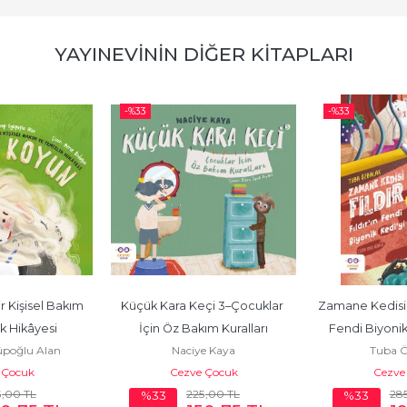
YAYINEVININ DIĞER KITAPLARI
-%
33
-%
33
r Kişisel Bakım 
Küçük Kara Keçi 3–Çocuklar 
Zamane Kedisi Fı
k Hikâyesi
İçin Öz Bakım Kuralları
Fendi Biyonik
poğlu Alan
Naciye Kaya
Tuba Ö
 Çocuk
Cezve Çocuk
Cezve
5
,00
TL
225
,00
TL
28
%33
%33