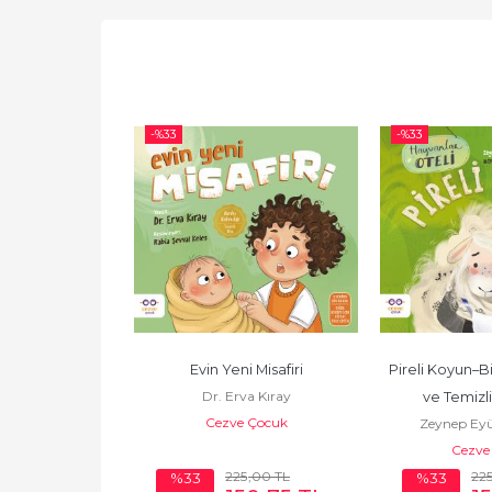
-%
33
-%
33
Fıldır 3 Kitap 
Evin Yeni Misafiri
Pireli Koyun–Bi
Dr. Erva Kıray
et
ve Temizli
Cezve Çocuk
zbalak
Zeynep Eyü
 Çocuk
Cezve
225
,00
TL
22
%33
%33