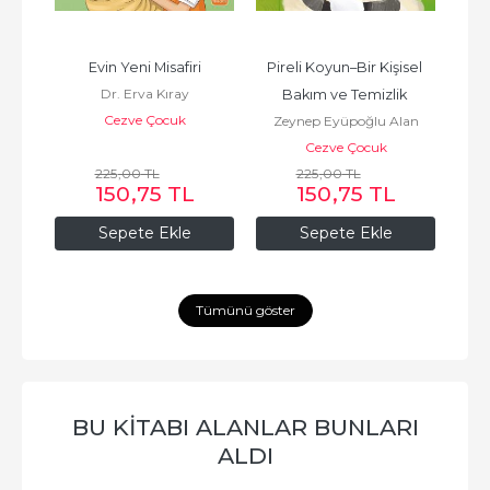
 3 
Evin Yeni Misafiri
Pireli Koyun–Bir Kişisel 
K
Dr. Erva Kıray
Bakım ve Temizlik 
Çoc
Cezve Çocuk
Zeynep Eyüpoğlu Alan
Hikâyesi
Cezve Çocuk
225
,00
TL
225
,00
TL
150
,75
TL
150
,75
TL
Sepete Ekle
Sepete Ekle
Tümünü göster
BU KITABI ALANLAR BUNLARI
ALDI