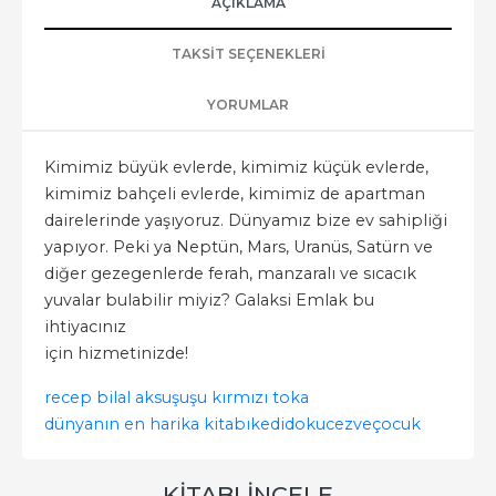
AÇIKLAMA
TAKSIT SEÇENEKLERI
YORUMLAR
Kimimiz büyük evlerde, kimimiz küçük evlerde,
kimimiz bahçeli evlerde, kimimiz de apartman
dairelerinde yaşıyoruz. Dünyamız bize ev sahipliği
yapıyor. Peki ya Neptün, Mars, Uranüs, Satürn ve
diğer gezegenlerde ferah, manzaralı ve sıcacık
yuvalar bulabilir miyiz? Galaksi Emlak bu
ihtiyacınız
için hizmetinizde!
recep bilal aksu
şuşu kırmızı toka
dünyanın en harika kitabı
kedidoku
cezveçocuk
KITABI İNCELE