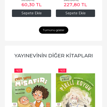
90
,00
TL
340
,00
TL
60
,30
TL
227
,80
TL
Sepete Ekle
Sepete Ekle
Tümünü göster
YAYINEVININ DIĞER KITAPLARI
-%
33
-%
33
-%