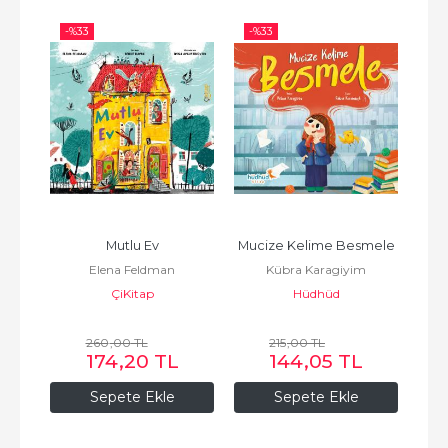
-%
33
-%
33
-%
m ?
Mutlu Ev
Mucize Kelime Besmele
Tam 
er
Elena Feldman
Kübra Karagiyim
ÇiKitap
Hüdhüd
260
,00
TL
215
,00
TL
174
,20
TL
144
,05
TL
Sepete Ekle
Sepete Ekle