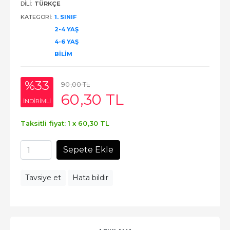
DILI:
TÜRKÇE
KATEGORI:
1. SINIF
2-4 YAŞ
4-6 YAŞ
BILIM
%33
90
,00
TL
60
,30
TL
INDIRIMLI
Taksitli fiyat: 1 x
60
,30
TL
Sepete Ekle
Tavsiye et
Hata bildir