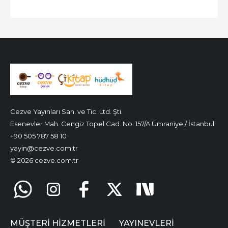
Cezve Yayınları San. ve Tic. Ltd. Şti.
Esenevler Mah. Cengiz Topel Cad. No: 157/A Ümraniye / İstanbul
+90 505 787 58 10
yayin@cezve.com.tr
© 2026 cezve.com.tr
MÜŞTERI HIZMETLERI
YAYINEVLERI