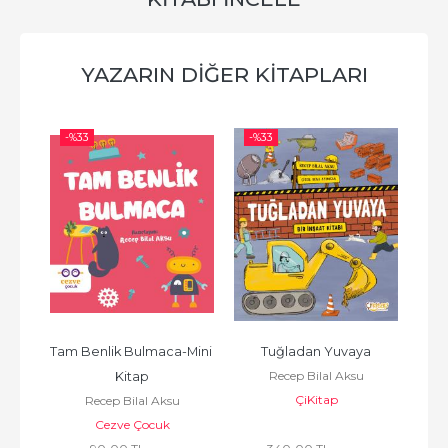
YAZARIN DIĞER KITAPLARI
-%
33
-%
33
-%
Tam Benlik Bulmaca-Mini 
Tuğladan Yuvaya
Tam 
Recep Bilal Aksu
Kitap
ÇiKitap
Recep Bilal Aksu
sı
Cezve Çocuk