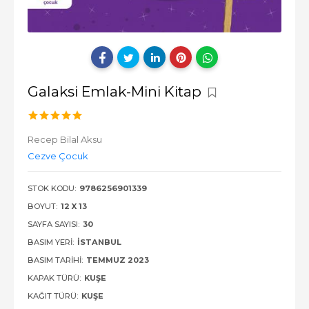
Galaksi Emlak-Mini Kitap
Recep Bilal Aksu
Cezve Çocuk
STOK KODU:
9786256901339
BOYUT:
12 X 13
SAYFA SAYISI:
30
BASIM YERI:
İSTANBUL
BASIM TARIHI:
TEMMUZ 2023
KAPAK TÜRÜ:
KUŞE
KAĞIT TÜRÜ:
KUŞE