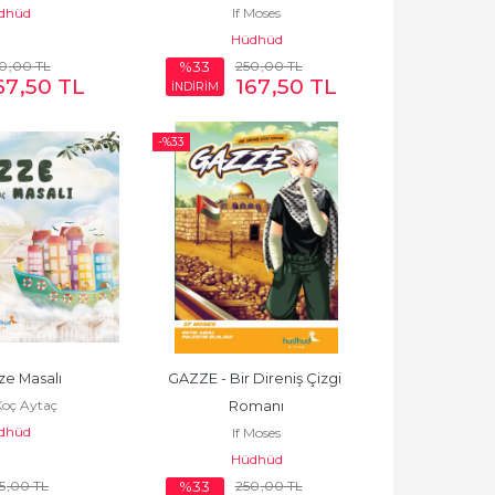
dhüd
If Moses
Hüdhüd
0
,00
TL
250
,00
TL
%33
67
,50
TL
167
,50
TL
İNDİRİM
-%
33
ze Masalı
GAZZE - Bir Direniş Çizgi 
Koç Aytaç
Romanı
dhüd
If Moses
Hüdhüd
5
,00
TL
250
,00
TL
%33