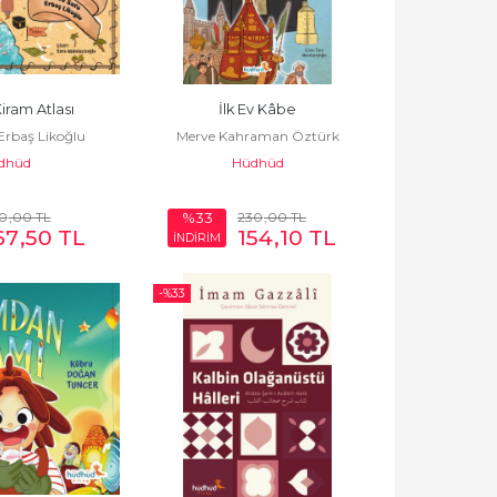
iram Atlası
İlk Ev Kâbe
Erbaş Likoğlu
Merve Kahraman Öztürk
dhüd
Hüdhüd
0
,00
TL
230
,00
TL
%33
67
,50
TL
154
,10
TL
İNDİRİM
-%
33