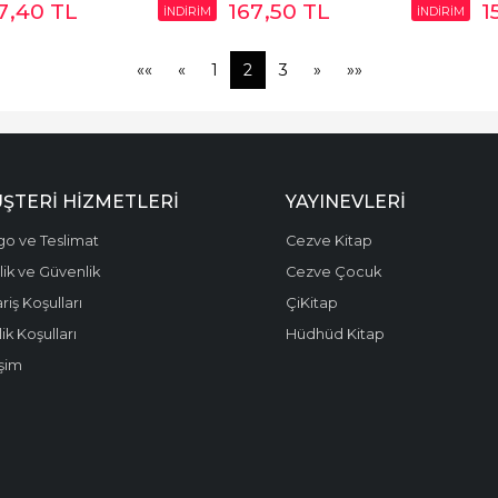
7
,40
TL
167
,50
TL
1
İNDİRİM
İNDİRİM
««
«
1
2
3
»
»»
ŞTERI HIZMETLERI
YAYINEVLERI
go ve Teslimat
Cezve Kitap
ilik ve Güvenlik
Cezve Çocuk
riş Koşulları
ÇiKitap
ik Koşulları
Hüdhüd Kitap
işim