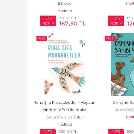
Hüd
If Moses
Hüdhüd
250
,00
TL
180
%33
%33
167
,50
TL
12
İNDİRİM
İNDİRİM
-%
33
-%
33
Ruha Şifa Muhabbetler – Hayatın 
Ormanın Sa
Kübra Doğ
İçinden Tefsir Okumaları
Hüd
Hatice Özdemir Tülün
Hüdhüd
260
,00
TL
220
%33
%33