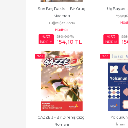
Son Beş Dakika – Bir Oruç 
Üç Başkent
Ayşegü
Macerası
Hüd
Tuğçe Şifa Zorlu
Hüdhüd
230
,00
TL
225
%33
%33
154
,10
TL
15
İNDİRİM
İNDİRİM
-%
33
-%
33
GAZZE 3 - Bir Direniş Çizgi 
Yolcunun 
İmam G
Romanı