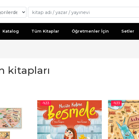
Katalog
Tüm Kitaplar
Öğretmenler İçin
Setler
 kitapları
-%
33
-%
33