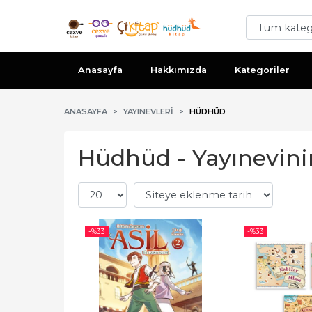
Anasayfa
Hakkımızda
Kategoriler
ANASAYFA
YAYINEVLERI
HÜDHÜD
Hüdhüd - Yayınevinin
-%
33
-%
33