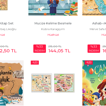
 Kitap Set
Mucize Kelime Besmele
Ashab-ı K
rbaş Likoğlu
Kübra Karagiyim
Merve Safa 
hüd
Hüdhüd
Hü
,00
TL
215
,00
TL
25
%33
%33
2
,50
TL
144
,05
TL
1
İNDİRİM
İNDİRİM
-%
33
-%
33