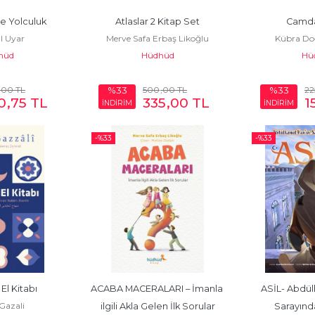
e Yolculuk
Atlaslar 2 Kitap Set
Camda
l Uyar
Merve Safa Erbaş Likoğlu
Kübra Do
hüd
Hüdhüd
Hü
,00
TL
500
,00
TL
22
%33
%33
0
,75
TL
335
,00
TL
1
İNDİRİM
İNDİRİM
-%
33
-%
33
El Kitabı
ACABA MACERALARI – İmanla 
ASİL- Abdül
azali
ilgili Akla Gelen İlk Sorular
Sarayınd