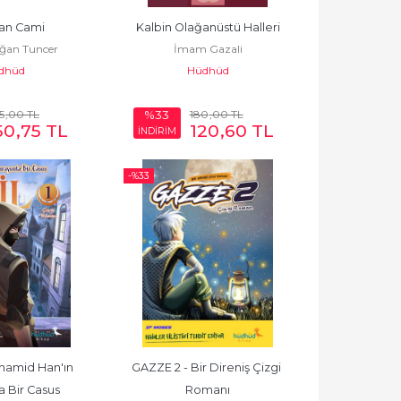
n Cami
Kalbin Olağanüstü Halleri
ğan Tuncer
İmam Gazali
dhüd
Hüdhüd
5
,00
TL
180
,00
TL
%33
50
,75
TL
120
,60
TL
İNDİRİM
-%
33
hamid Han'ın 
GAZZE 2 - Bir Direniş Çizgi 
a Bir Casus
Romanı