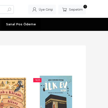
0
Üye Girişi
Sepetim
Sanal Pos Ödeme
-%
33