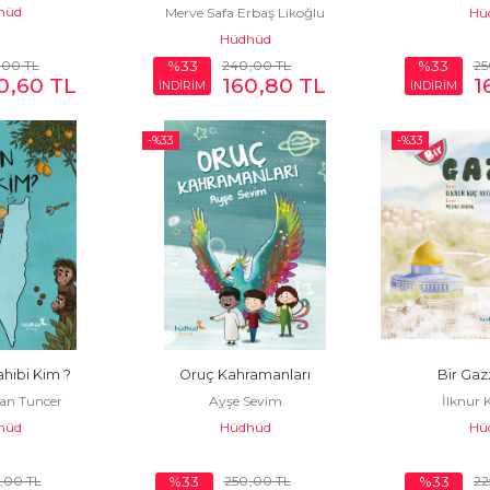
hüd
Merve Safa Erbaş Likoğlu
Hü
Hüdhüd
,00
TL
240
,00
TL
25
%33
%33
0
,60
TL
160
,80
TL
1
İNDİRİM
İNDİRİM
-%
33
-%
33
hibi Kim ?
Oruç Kahramanları
Bir Gaz
an Tuncer
Ayşe Sevim
İlknur 
hüd
Hüdhüd
Hü
,00
TL
250
,00
TL
22
%33
%33