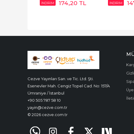
174
,20
TL
14
İNDİRİM
İNDİRİM
MÜ
Kar
Gizl
Cezve Yayınları San. ve Tic. Ltd. Şti.
Sipa
Esenevler Mah. Cengiz Topel Cad. No: 157/A
Üyel
Ümraniye / İstanbul
İlet
+90 505 787 58 10
yayin@cezve.com.tr
© 2026 cezve.com.tr