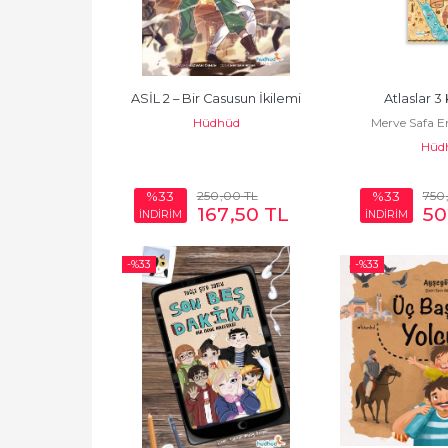
ASİL 2 – Bir Casusun İkilemi
Atlaslar 3
Hüdhüd
Merve Safa E
Hüd
250
,00
TL
750
%33
%33
167
,50
TL
50
İNDİRİM
İNDİRİM
-%
33
-%
33