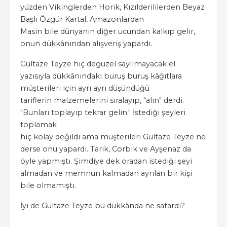
yüzden Vikinglerden Horik, Kızılderililerden Beyaz
Başlı Özgür Kartal, Amazonlardan
Masin bile dünyanın diğer ucundan kalkıp gelir,
onun dükkânından alışveriş yapardı.
Gültaze Teyze hiç degüzel sayılmayacak el
yazısıyla dükkânındaki buruş buruş kâğıtlara
müşterileri için ayrı ayrı düşündüğü
tariflerin malzemelerini sıralayıp, "alın" derdi.
"Bunları toplayıp tekrar gelin." İstediği şeyleri
toplamak
hiç kolay değildi ama müşterileri Gültaze Teyze ne
derse onu yapardı. Tarık, Corbik ve Ayşenaz da
öyle yapmıştı. Şimdiye dek oradan istediği şeyi
almadan ve memnun kalmadan ayrılan bir kişi
bile olmamıştı.
İyi de Gültaze Teyze bu dükkânda ne satardı?