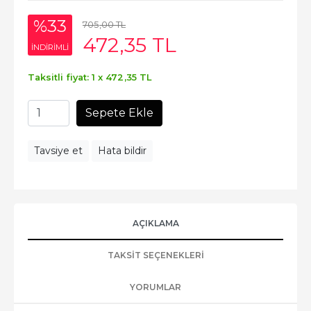
%33
705
,00
TL
472
,35
TL
INDIRIMLI
Taksitli fiyat: 1 x
472
,35
TL
Sepete Ekle
Tavsiye et
Hata bildir
AÇIKLAMA
TAKSIT SEÇENEKLERI
YORUMLAR