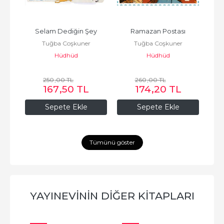
Şey
Selam Dediğin Şey
Ramazan Postası
Çoc
Tuğba Coşkuner
Tuğba Coşkuner
Hüdhüd
Hüdhüd
250
,00
TL
260
,00
TL
167
,50
TL
174
,20
TL
Sepete Ekle
Sepete Ekle
Tümünü göster
YAYINEVININ DIĞER KITAPLARI