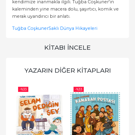
kendimize inanmakla ilgili. Tuğba Coşkuner'in
kaleminden yine macera dolu, şaşırtıcı, komik ve
merak uyandırıcı bir anlatı.
Tuğba Coşkuner
Saklı Dünya Hikayeleri
KITABI İNCELE
YAZARIN DIĞER KITAPLARI
-%
33
-%
33
-%