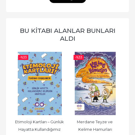
BU KITABI ALANLAR BUNLARI
ALDI
-%
33
-%
33
-%
ı
Etimoloji Kartları – Günlük 
Merdane Teyze ve 
Çoc
Hayatta Kullandığımız 
Kelime Hamurları