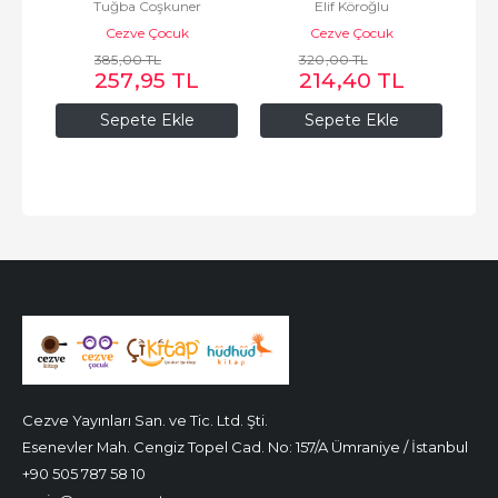
Tuğba Coşkuner
Elif Köroğlu
Kelimelerin Hikâyeleri
Cezve Çocuk
Cezve Çocuk
385
,00
TL
320
,00
TL
257
,95
TL
214
,40
TL
Sepete Ekle
Sepete Ekle
Cezve Yayınları San. ve Tic. Ltd. Şti.
Esenevler Mah. Cengiz Topel Cad. No: 157/A Ümraniye / İstanbul
+90 505 787 58 10