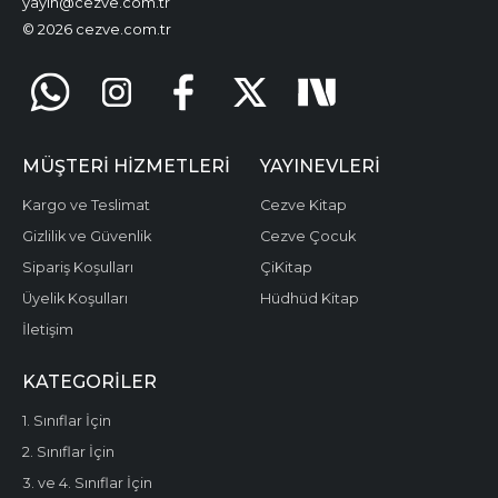
yayin@cezve.com.tr
© 2026 cezve.com.tr
MÜŞTERI HIZMETLERI
YAYINEVLERI
Kargo ve Teslimat
Cezve Kitap
Gizlilik ve Güvenlik
Cezve Çocuk
Sipariş Koşulları
ÇiKitap
Üyelik Koşulları
Hüdhüd Kitap
İletişim
KATEGORILER
1. Sınıflar İçin
2. Sınıflar İçin
3. ve 4. Sınıflar İçin