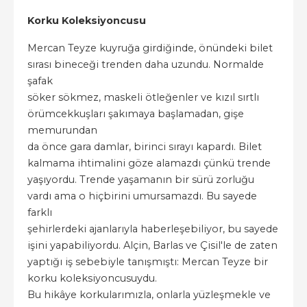
Korku Koleksiyoncusu
Mercan Teyze kuyruğa girdiğinde, önündeki bilet
sırası bineceği trenden daha uzundu. Normalde
şafak
söker sökmez, maskeli ötleğenler ve kızıl sırtlı
örümcekkuşları şakımaya başlamadan, gişe
memurundan
da önce gara damlar, birinci sırayı kapardı. Bilet
kalmama ihtimalini göze alamazdı çünkü trende
yaşıyordu. Trende yaşamanın bir sürü zorluğu
vardı ama o hiçbirini umursamazdı. Bu sayede
farklı
şehirlerdeki ajanlarıyla haberleşebiliyor, bu sayede
işini yapabiliyordu. Alçin, Barlas ve Çisil'le de zaten
yaptığı iş sebebiyle tanışmıştı: Mercan Teyze bir
korku koleksiyoncusuydu.
Bu hikâye korkularımızla, onlarla yüzleşmekle ve