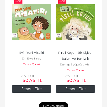
-%
33
-%
33
-%
 3 
Evin Yeni Misafiri
Pireli Koyun–Bir Kişisel 
K
Dr. Erva Kıray
Bakım ve Temizlik 
Çoc
Cezve Çocuk
Zeynep Eyüpoğlu Alan
Hikâyesi
Cezve Çocuk
225
,00
TL
225
,00
TL
150
,75
TL
150
,75
TL
Sepete Ekle
Sepete Ekle
Tümünü göster