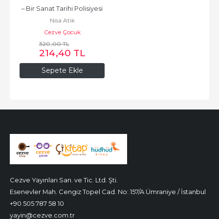
– Bir Sanat Tarihi Polisiyesi
Nisa Atik
Cezve Çocuk
320
,00
TL
214
,40
TL
Sepete Ekle
Cezve Yayınları San. ve Tic. Ltd. Şti.
Esenevler Mah. Cengiz Topel Cad. No: 157/A Ümraniye / İstanbul
+90 505 787 58 10
yayin@cezve.com.tr