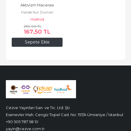
Aktivizm Macerası
Hande Nur Duman
Hüdhüd
250
,00
TL
167
,50
TL
Sepete Ekle
Cezve Yayınları San. ve Tic. Ltd. Şti.
Esenevler Mah. Cengiz Topel Cad. No: 157/A Ümraniye / İstanbul
+90 505 787 58 10
yayin@cezve.com.tr