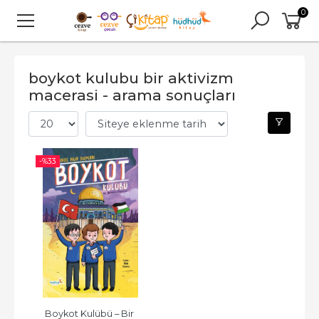
0
boykot kulubu bir aktivizm
macerasi - arama sonuçları
-%
33
Boykot Kulübü – Bir 