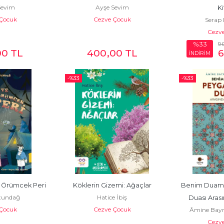
Sevim
Ayşe Sevim
K
Çocuk
Cezve Çocuk
Serap
Cezv
9
%33
00
TL
400
,00
TL
İNDİRİM
-%
33
-%
33
e Örümcek Peri
Köklerin Gizemi: Ağaçlar
Benim Duaml
ltundağ
Hatice İbiş
Duası Arası
Çocuk
Cezve Çocuk
Âmine Bayr
Cezv