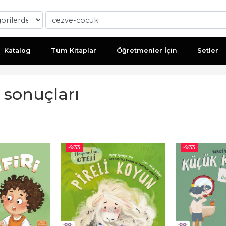
Katalog
Tüm Kitaplar
Öğretmenler İçin
Setler
 sonuçları
-%
33
-%
33