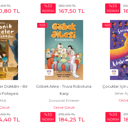
,00
TL
250
,00
TL
24
%33
%33
0
,80
TL
167
,50
TL
1
İNDİRİM
İNDİRİM
-%
33
-%
33
r Dükkânı – Bir 
Göbek Ailesi - Truva Robotuna 
Çocuklar İçi
Seher Ay
 Polisiyesi
Karşı
Cezv
Atik
Dursunali Emecen
Çocuk
Cezve Çocuk
,00
TL
275
,00
TL
27
%33
%33
4
,40
TL
184
,25
TL
1
İNDİRİM
İNDİRİM