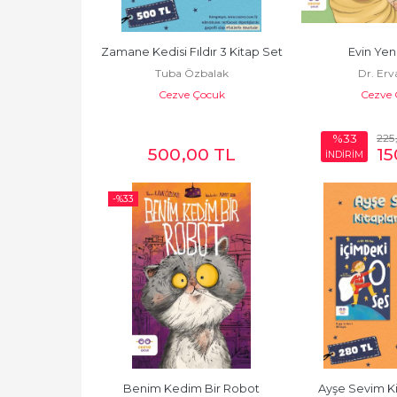
Zamane Kedisi Fıldır 3 Kitap Set
Evin Yeni
Tuba Özbalak
Dr. Erv
Cezve Çocuk
Cezve 
225
%33
500
,00
TL
15
İNDİRİM
-%
33
Benim Kedim Bir Robot
Ayşe Sevim Ki