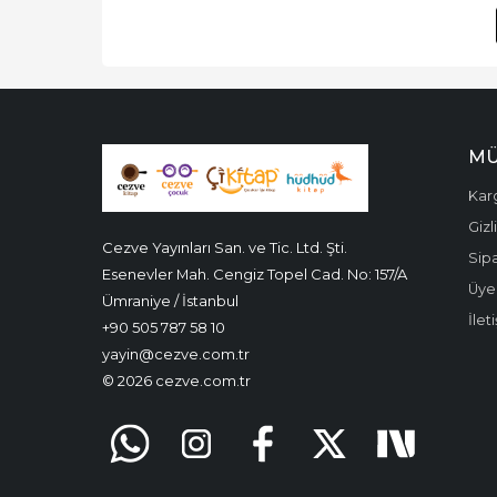
MÜ
Kar
Gizl
Cezve Yayınları San. ve Tic. Ltd. Şti.
Sipa
Esenevler Mah. Cengiz Topel Cad. No: 157/A
Üyel
Ümraniye / İstanbul
İlet
+90 505 787 58 10
yayin@cezve.com.tr
© 2026 cezve.com.tr