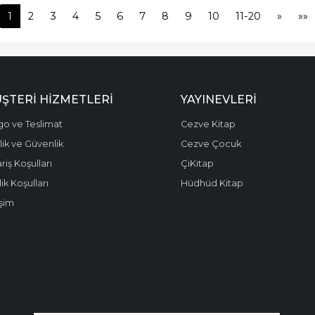
1
2
3
4
5
6
7
8
9
10
11-20
»
»»
ŞTERI HIZMETLERI
YAYINEVLERI
go ve Teslimat
Cezve Kitap
ilik ve Güvenlik
Cezve Çocuk
riş Koşulları
ÇiKitap
ik Koşulları
Hüdhüd Kitap
işim