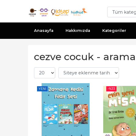
Anasayfa
Hakkımızda
Kategoriler
cezve cocuk - arama
YENI
-%
33