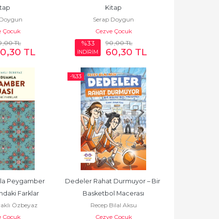
itap
Kitap
 Doygun
Serap Doygun
e Çocuk
Cezve Çocuk
0
,00
TL
90
,00
TL
%33
60
,30
TL
60
,30
TL
İNDİRİM
-%
33
a Peygamber 
Dedeler Rahat Durmuyor – Bir 
ndaki Farklar
Basketbol Macerası
aklı Özbeyaz
Recep Bilal Aksu
e Çocuk
Cezve Çocuk