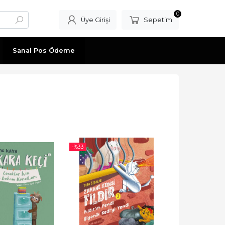
0
Üye Girişi
Sepetim
Sanal Pos Ödeme
-%
33