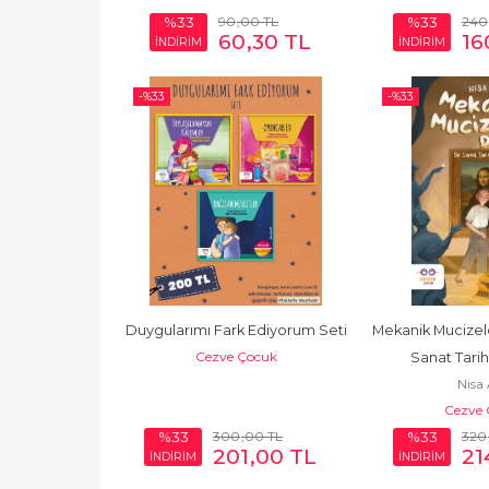
90
,00
TL
240
%33
%33
60
,30
TL
16
İNDİRİM
İNDİRİM
-%
33
-%
33
Duygularımı Fark Ediyorum Seti
Mekanik Mucizele
Cezve Çocuk
Sanat Tarihi
Nisa 
Cezve 
300
,00
TL
320
%33
%33
201
,00
TL
21
İNDİRİM
İNDİRİM