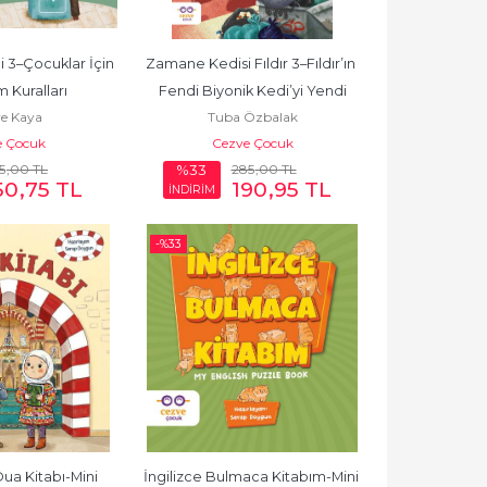
 3–Çocuklar İçin 
Zamane Kedisi Fıldır 3–Fıldır’ın 
 Kuralları
Fendi Biyonik Kedi’yi Yendi
ye Kaya
Tuba Özbalak
e Çocuk
Cezve Çocuk
5
,00
TL
285
,00
TL
%33
50
,75
TL
190
,95
TL
İNDİRİM
-%
33
Dua Kitabı-Mini 
İngilizce Bulmaca Kitabım-Mini 