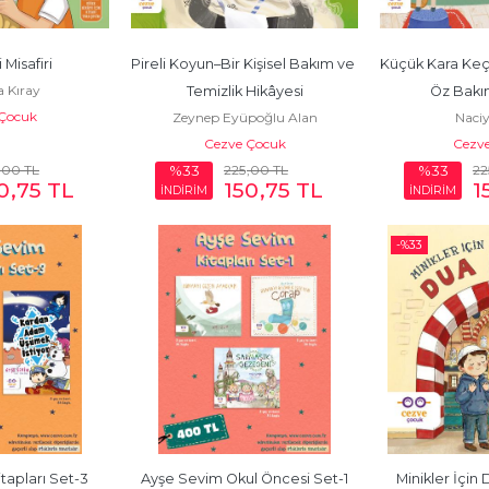
 Misafiri
Pireli Koyun–Bir Kişisel Bakım ve 
Küçük Kara Keçi
a Kıray
Temizlik Hikâyesi
Öz Bakım
Çocuk
Zeynep Eyüpoğlu Alan
Naci
Cezve Çocuk
Cezv
,00
TL
225
,00
TL
22
%33
%33
0
,75
TL
150
,75
TL
1
İNDİRİM
İNDİRİM
-%
33
tapları Set-3
Ayşe Sevim Okul Öncesi Set-1
Minikler İçin 