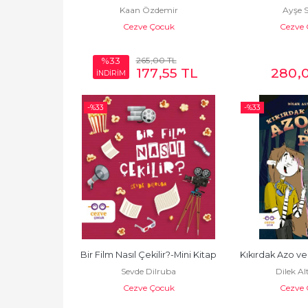
Kaan Özdemir
Ayşe 
Cezve Çocuk
Cezve 
265
,00
TL
%33
177
,55
TL
280
,
İNDİRİM
-%
33
-%
33
Bir Film Nasıl Çekilir?-Mini Kitap
Kıkırdak Azo v
Sevde Dilruba
Dilek A
Cezve Çocuk
Cezve 