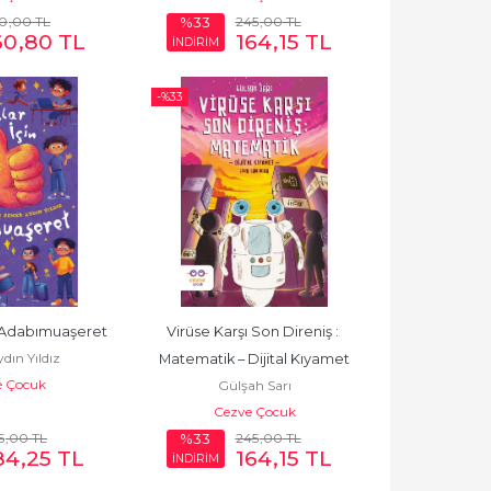
0
,00
TL
245
,00
TL
%33
60
,80
TL
164
,15
TL
İNDİRİM
-%
33
n Adabımuaşeret
Virüse Karşı Son Direniş : 
dın Yıldız
Matematik – Dijital Kıyamet
e Çocuk
Gülşah Sarı
Cezve Çocuk
5
,00
TL
245
,00
TL
%33
84
,25
TL
164
,15
TL
İNDİRİM