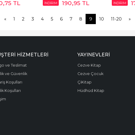
0
,75
TL
190
,95
TL
1
İNDİRİM
İNDİRİM
«
1
2
3
4
5
6
7
8
9
10
11-20
»
ŞTERI HIZMETLERI
YAYINEVLERI
go ve Teslimat
Cezve Kitap
ilik ve Güvenlik
Cezve Çocuk
riş Koşulları
ÇiKitap
ik Koşulları
Hüdhüd Kitap
işim