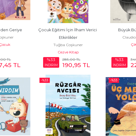
den Geriye
Çocuk Eğitimi İçin İlham Verici 
Büyük B
oşkuner
Claudio
Etkinlikler
Çocuk
Çi
Tuğba Coşkuner
Cezve Kitap
,00
TL
285
,00
TL
34
%33
%33
7
,45
TL
190
,95
TL
2
İNDİRİM
İNDİRİM
-%
33
-%
33