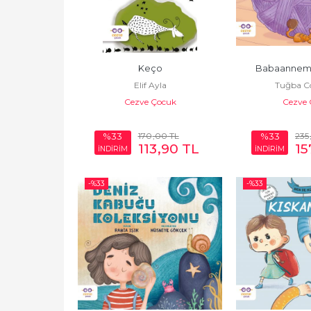
Keço
Babaannem
Elif Ayla
Tuğba C
Cezve Çocuk
Cezve 
170
,00
TL
235
%33
%33
113
,90
TL
15
İNDİRİM
İNDİRİM
-%
33
-%
33