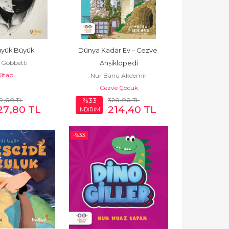
üyük Büyük
Dünya Kadar Ev – Cezve 
 Gobbetti
Ansiklopedi
Kitap
Nur Banu Akdemir
Cezve Çocuk
0
,00
TL
320
,00
TL
%33
27
,80
TL
214
,40
TL
İNDİRİM
-%
33