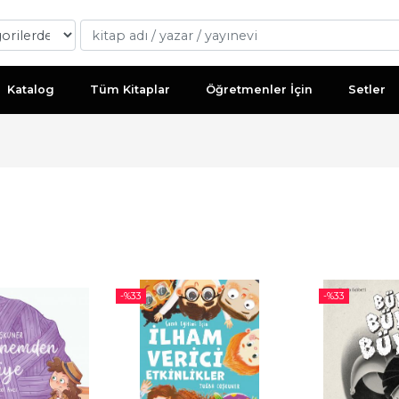
Katalog
Tüm Kitaplar
Öğretmenler İçin
Setler
-%
33
-%
33