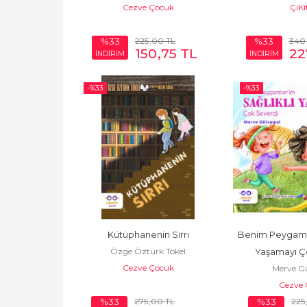
Cezve Çocuk
ÇiKi
225
,00
TL
340
%33
%33
150
,75
TL
22
İNDİRİM
İNDİRİM
-%
33
-%
33
Kütüphanenin Sırrı
Benim Peygambe
Özge Öztürk Tokel
Yaşamayı Ç
Cezve Çocuk
Merve G
Cezve 
275
,00
TL
225
%33
%33