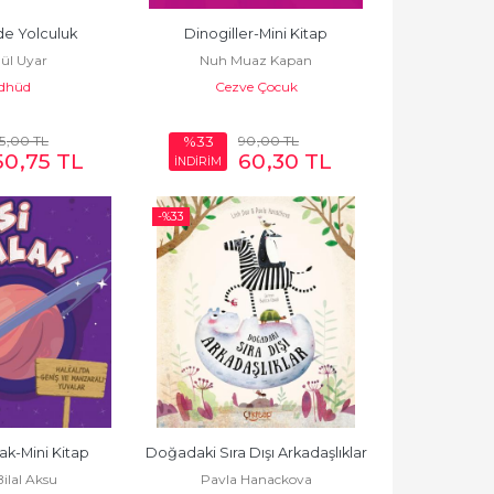
de Yolculuk
Dinogiller-Mini Kitap
ül Uyar
Nuh Muaz Kapan
dhüd
Cezve Çocuk
5
,00
TL
90
,00
TL
%33
50
,75
TL
60
,30
TL
İNDİRİM
-%
33
ak-Mini Kitap
Doğadaki Sıra Dışı Arkadaşlıklar
ilal Aksu
Pavla Hanackova