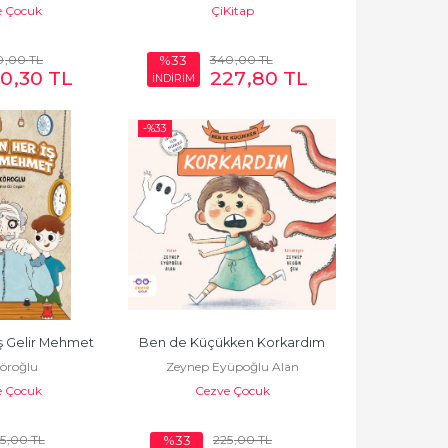
e Çocuk
ÇiKitap
0
,00
TL
340
,00
TL
%33
60
,30
TL
227
,80
TL
İNDİRİM
-%
33
İş Gelir Mehmet
Ben de Küçükken Korkardım
Köroğlu
Zeynep Eyüpoğlu Alan
e Çocuk
Cezve Çocuk
5
,00
TL
225
,00
TL
%33