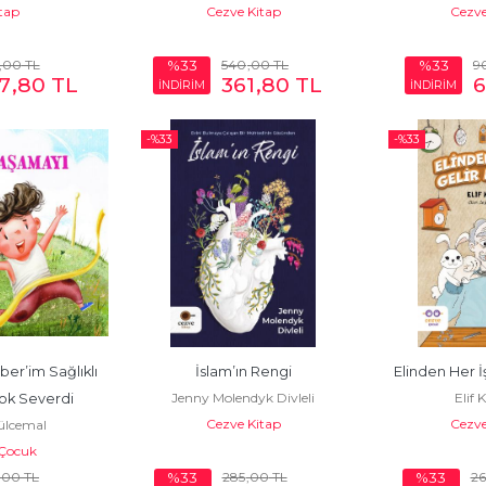
tap
Cezve Kitap
Cezv
,00
TL
540
,00
TL
9
%33
%33
7
,80
TL
361
,80
TL
İNDİRİM
İNDİRİM
-%
33
-%
33
r’im Sağlıklı 
İslam’ın Rengi
Elinden Her 
Jenny Molendyk Divleli
Elif 
ok Severdi
Cezve Kitap
Cezv
ülcemal
Çocuk
,00
TL
285
,00
TL
26
%33
%33