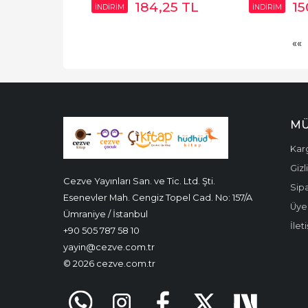
184
,25
TL
15
İNDİRİM
İNDİRİM
««
MÜ
Kar
Gizl
Cezve Yayınları San. ve Tic. Ltd. Şti.
Sipa
Esenevler Mah. Cengiz Topel Cad. No: 157/A
Üyel
Ümraniye / İstanbul
İlet
+90 505 787 58 10
yayin@cezve.com.tr
© 2026 cezve.com.tr