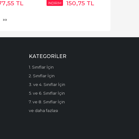
77
,55
TL
150
,75
TL
İNDİRİM
»»
KATEGORILER
1. Sınıflar İçin
2. Sınıflar İçin
3. ve 4. Sınıflar İçin
5. ve 6. Sınıflar İçin
7. ve 8. Sınıflar İçin
ve daha fazlası