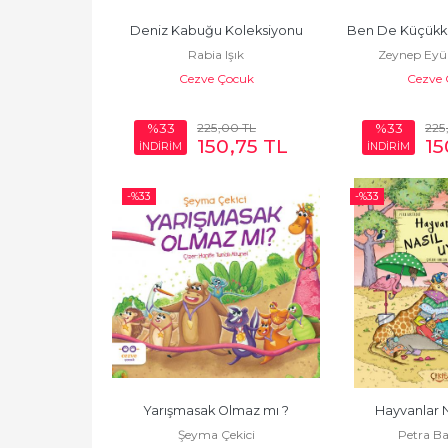
Deniz Kabuğu Koleksiyonu
Ben De Küçükke
Rabia Işık
Zeynep Eyü
Cezve Çocuk
Cezve 
225
,00
TL
225
%33
%33
150
,75
TL
15
İNDİRİM
İNDİRİM
-%
33
-%
33
Yarışmasak Olmaz mı ?
Hayvanlar N
Şeyma Çekici
Petra Ba