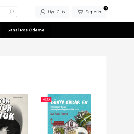
0
Üye Girişi
Sepetim
Sanal Pos Ödeme
-%
33