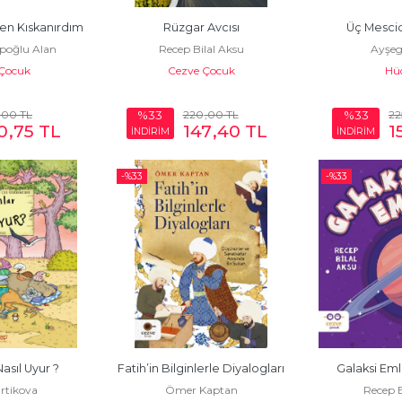
n Kıskanırdım
Rüzgar Avcısı
Üç Mesci
poğlu Alan
Recep Bilal Aksu
Ayşeg
Çocuk
Cezve Çocuk
Hü
,00
TL
220
,00
TL
22
%33
%33
0
,75
TL
147
,40
TL
1
İNDİRİM
İNDİRİM
-%
33
-%
33
asıl Uyur ?
Fatih’in Bilginlerle Diyalogları
Galaksi Eml
rtikova
Ömer Kaptan
Recep B