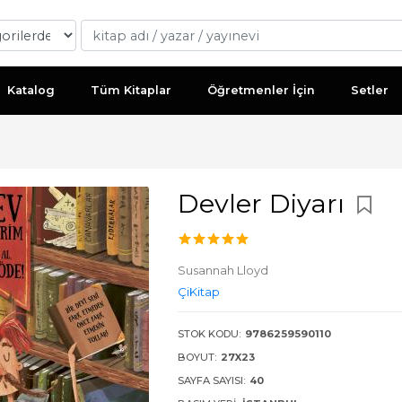
Katalog
Tüm Kitaplar
Öğretmenler İçin
Setler
Devler Diyarı
Susannah Lloyd
ÇiKitap
STOK KODU:
9786259590110
BOYUT:
27X23
SAYFA SAYISI:
40