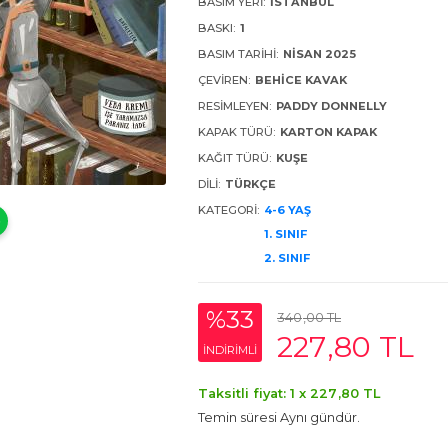
BASIM YERI:
İSTANBUL
BASKI:
1
BASIM TARIHI:
NISAN 2025
ÇEVIREN:
BEHICE KAVAK
RESIMLEYEN:
PADDY DONNELLY
KAPAK TÜRÜ:
KARTON KAPAK
KAĞIT TÜRÜ:
KUŞE
DILI:
TÜRKÇE
KATEGORI:
4-6 YAŞ
1. SINIF
2. SINIF
%33
340
,00
TL
227
,80
TL
INDIRIMLI
Taksitli fiyat: 1 x
227
,80
TL
Temin süresi Aynı gündür.