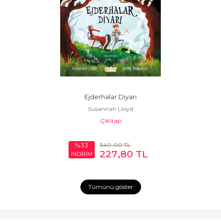
Ejderhalar Diyarı
Susannah Lloyd
ÇiKitap
340
,00
TL
%33
227
,80
TL
İNDİRİM
Tümünü göster