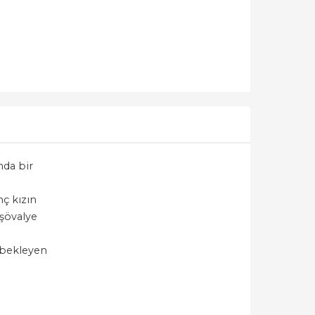
nda bir
nç kızın
 şövalye
i bekleyen