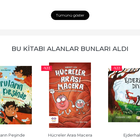
Tümünü göster
BU KITABI ALANLAR BUNLARI ALDI
-%
33
-%
33
rası Macera
Ejderhalar Diyarı
İçimdek