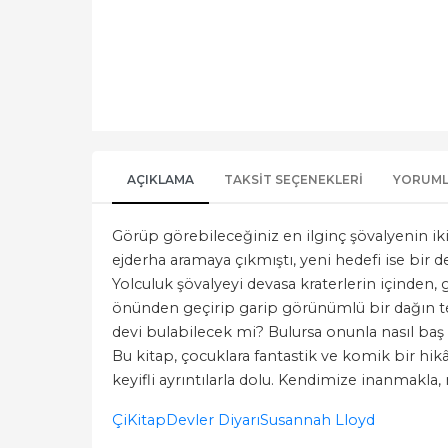
AÇIKLAMA
TAKSIT SEÇENEKLERI
YORUM
Görüp görebileceğiniz en ilginç şövalyenin iki
ejderha aramaya çıkmıştı, yeni hedefi ise bir 
Yolculuk şövalyeyi devasa kraterlerin içinden, 
önünden geçirip garip görünümlü bir dağın te
devi bulabilecek mi? Bulursa onunla nasıl ba
Bu kitap, çocuklara fantastik ve komik bir hik
keyifli ayrıntılarla dolu. Kendimize inanmakla, 
ÇiKitap
Devler Diyarı
Susannah Lloyd