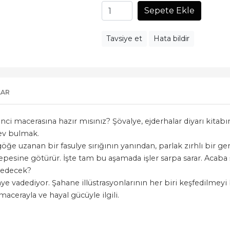
Sepete Ekle
Tavsiye et
Hata bildir
LAR
nci macerasına hazır mısınız? Şövalye, ejderhalar diyarı kitabı
dev bulmak.
göğe uzanan bir fasulye sırığının yanından, parlak zırhlı bir ge
pesine götürür. İşte tam bu aşamada işler sarpa sarar. Acaba
ş edecek?
âye vadediyor. Şahane illüstrasyonlarının her biri keşfedilmey
macerayla ve hayal gücüyle ilgili.