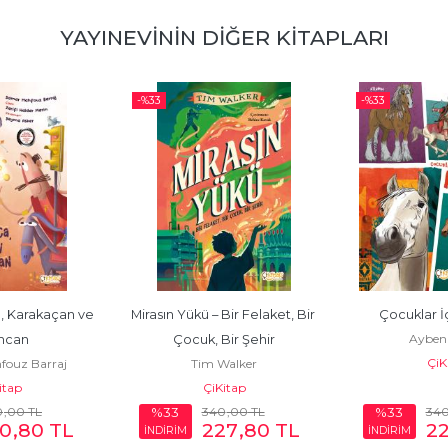
YAYINEVININ DIĞER KITAPLARI
-%
33
-%
33
ir Felaket, Bir 
Çocuklar İçin Atnâme
Kardan
Ayben Girgin
Ümran Aş
ir Şehir
ÇiKitap
ÇiK
alker
itap
0
,00
TL
340
,00
TL
34
%33
%33
27
,80
TL
227
,80
TL
2
İNDİRİM
İNDİRİM