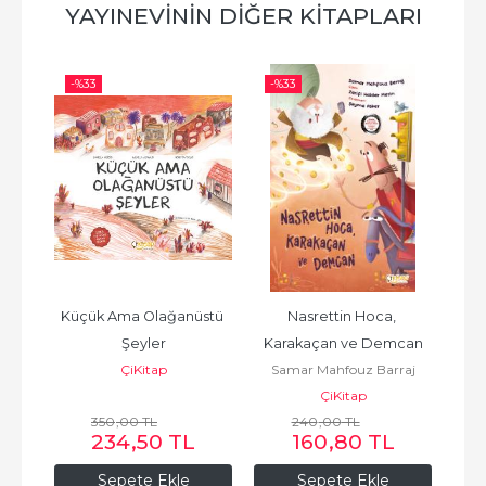
YAYINEVININ DIĞER KITAPLARI
-%
33
-%
33
-%
Küçük Ama Olağanüstü 
Nasrettin Hoca, 
Miras
nlı
Şeyler
Karakaçan ve Demcan
B
ÇiKitap
Samar Mahfouz Barraj
ÇiKitap
350
,00
TL
240
,00
TL
234
,50
TL
160
,80
TL
Sepete Ekle
Sepete Ekle