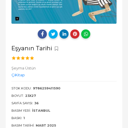
Eşyanın Tarihi
Şeyma Üstün
ÇiKitap
STOK KODU:
9786259411590
BOYUT:
23X27
SAYFA SAYISI:
36
BASIM YERI:
İSTANBUL
BASKI:
1
BASIM TARIHI:
MART 2025