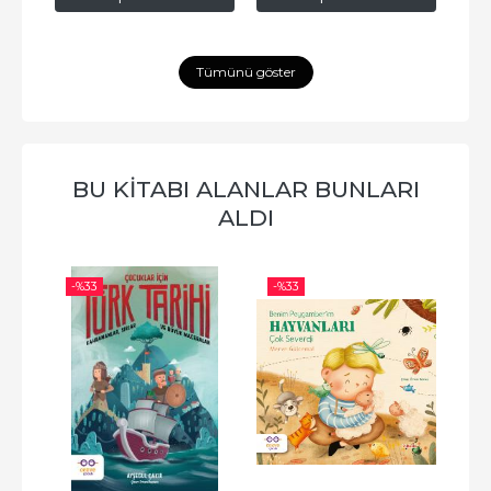
Tümünü göster
BU KITABI ALANLAR BUNLARI
ALDI
-%
33
-%
33
-%