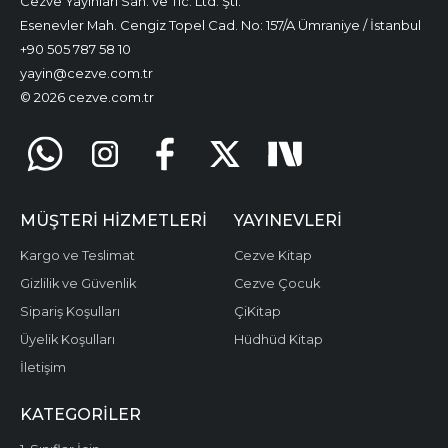
Cezve Yayınları San. ve Tic. Ltd. Şti.
Esenevler Mah. Cengiz Topel Cad. No: 157/A Ümraniye / İstanbul
+90 505 787 58 10
yayin@cezve.com.tr
© 2026 cezve.com.tr
MÜŞTERI HIZMETLERI
YAYINEVLERI
Kargo ve Teslimat
Cezve Kitap
Gizlilik ve Güvenlik
Cezve Çocuk
Sipariş Koşulları
ÇiKitap
Üyelik Koşulları
Hüdhüd Kitap
İletişim
KATEGORILER