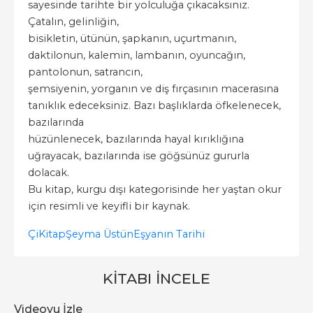
sayesinde tarihte bir yolculuğa çıkacaksınız.
Çatalın, gelinliğin,
bisikletin, ütünün, şapkanın, uçurtmanın,
daktilonun, kalemin, lambanın, oyuncağın,
pantolonun, satrancın,
şemsiyenin, yorganın ve diş fırçasının macerasına
tanıklık edeceksiniz. Bazı başlıklarda öfkelenecek,
bazılarında
hüzünlenecek, bazılarında hayal kırıklığına
uğrayacak, bazılarında ise göğsünüz gururla
dolacak.
Bu kitap, kurgu dışı kategorisinde her yaştan okur
için resimli ve keyifli bir kaynak.
ÇiKitap
Şeyma Üstün
Eşyanın Tarihi
KITABI İNCELE
Videoyu İzle