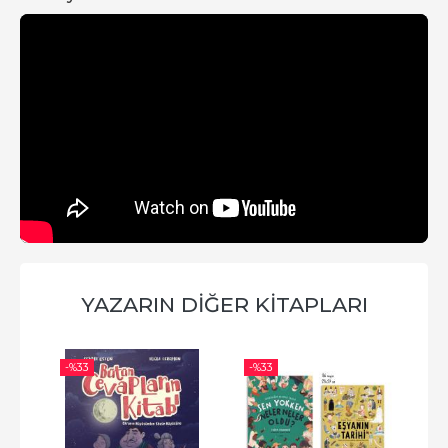
YAZARIN DIĞER KITAPLARI
-%
33
-%
33