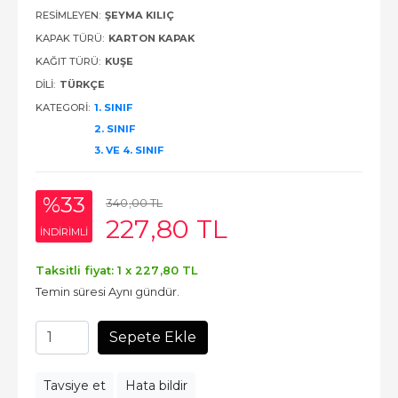
RESIMLEYEN:
ŞEYMA KILIÇ
KAPAK TÜRÜ:
KARTON KAPAK
KAĞIT TÜRÜ:
KUŞE
DILI:
TÜRKÇE
KATEGORI:
1. SINIF
2. SINIF
3. VE 4. SINIF
%33
340
,00
TL
227
,80
TL
INDIRIMLI
Taksitli fiyat: 1 x
227
,80
TL
Temin süresi Aynı gündür.
Sepete Ekle
Tavsiye et
Hata bildir