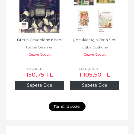
Bütün Cevapların Kitabı
Çocuklar İçin Tarih Seti
Tuğba Çeremen
Tuğba Coşkuner
Cezve Çocuk
Cezve Çocuk
225
,00
TL
1.650
,00
TL
150
,75
TL
1.105
,50
TL
Sepete Ekle
Sepete Ekle
Tümünü göster