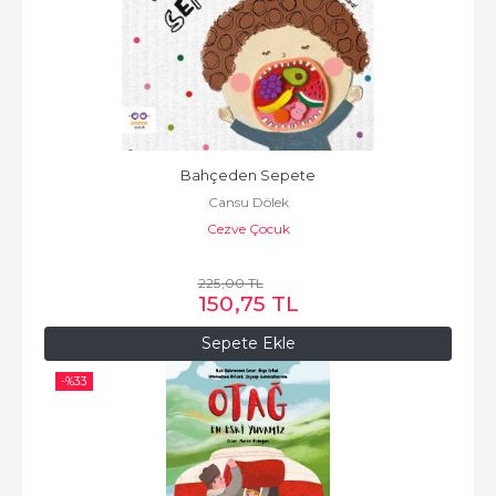
Bahçeden Sepete
Cansu Dölek
Cezve Çocuk
225
,00
TL
150
,75
TL
Sepete Ekle
-%
33