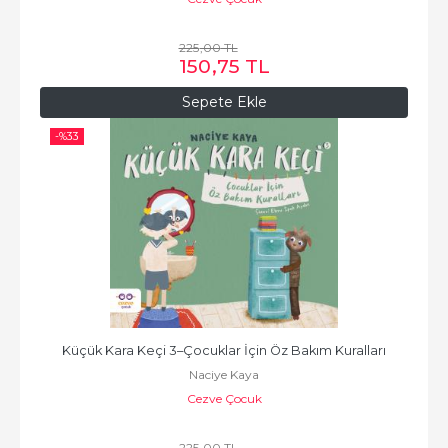
225
,00
TL
150
,75
TL
Sepete Ekle
-%
33
Küçük Kara Keçi 3–Çocuklar İçin Öz Bakım Kuralları
Naciye Kaya
Cezve Çocuk
225
,00
TL