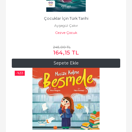
Çocuklar İçin Türk Tarihi
Ayşegül Çakır
Cezve Çocuk
245
,00
TL
164
,15
TL
Sepete Ekle
-%
33