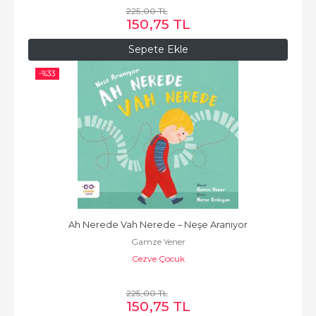
225
,00
TL
150
,75
TL
Sepete Ekle
-%
33
Ah Nerede Vah Nerede – Neşe Aranıyor
Gamze Yener
Cezve Çocuk
225
,00
TL
150
,75
TL