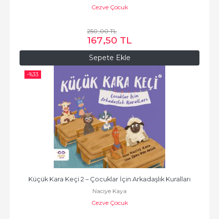
Cezve Çocuk
250
,00
TL
167
,50
TL
Sepete Ekle
-%
33
Küçük Kara Keçi 2 – Çocuklar İçin Arkadaşlık Kuralları
Naciye Kaya
Cezve Çocuk