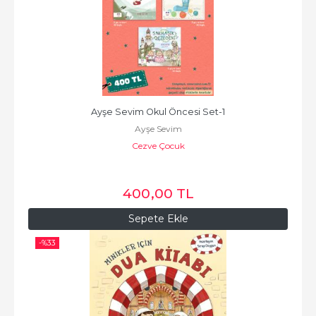
Ayşe Sevim Okul Öncesi Set-1
Ayşe Sevim
Cezve Çocuk
400
,00
TL
Sepete Ekle
-%
33