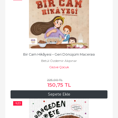
Bir Cam Hikâyesi – Geri Dönüşüm Macerası
Betül Özdemir Akpınar
Cezve Çocuk
225
,00
TL
150
,75
TL
Sepete Ekle
-%
33