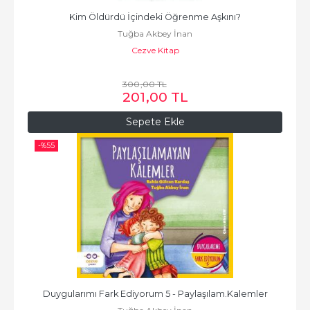
Kim Öldürdü İçindeki Öğrenme Aşkını?
Tuğba Akbey İnan
Cezve Kitap
300
,00
TL
201
,00
TL
Sepete Ekle
-%
55
Duygularımı Fark Ediyorum 5 - Paylaşılam.Kalemler