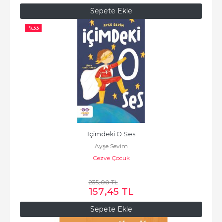
Sepete Ekle
-%
33
İçimdeki O Ses
Ayşe Sevim
Cezve Çocuk
235
,00
TL
157
,45
TL
Sepete Ekle