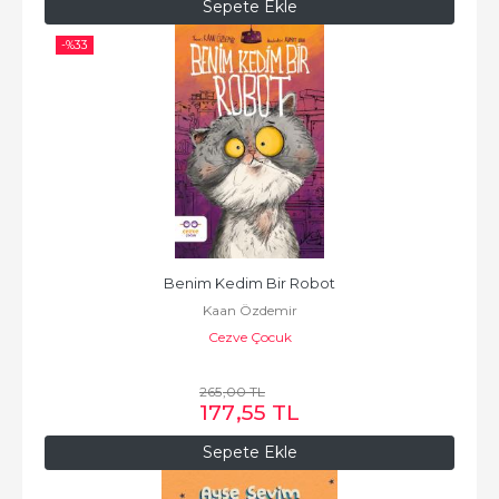
Sepete Ekle
-%
33
Benim Kedim Bir Robot
Kaan Özdemir
Cezve Çocuk
265
,00
TL
177
,55
TL
Sepete Ekle