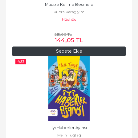
Mucize Kelime Besmele
Kübra Karagiyim
Hüdhüd
215
,00
TL
144
,05
TL
Sepete Ekle
-%
33
İyi Haberler Ajansı
Melih Tuğtağ