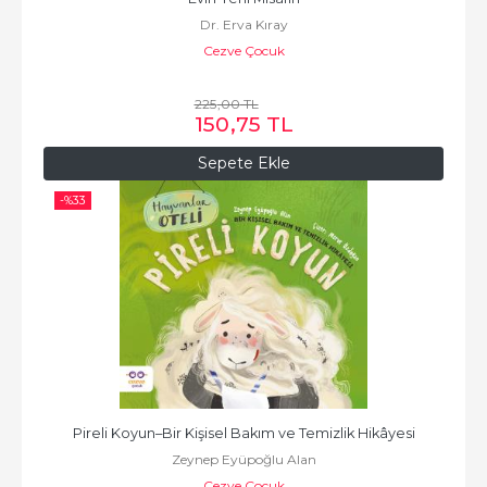
Dr. Erva Kıray
Cezve Çocuk
225
,00
TL
150
,75
TL
Sepete Ekle
-%
33
Pireli Koyun–Bir Kişisel Bakım ve Temizlik Hikâyesi
Zeynep Eyüpoğlu Alan
Cezve Çocuk