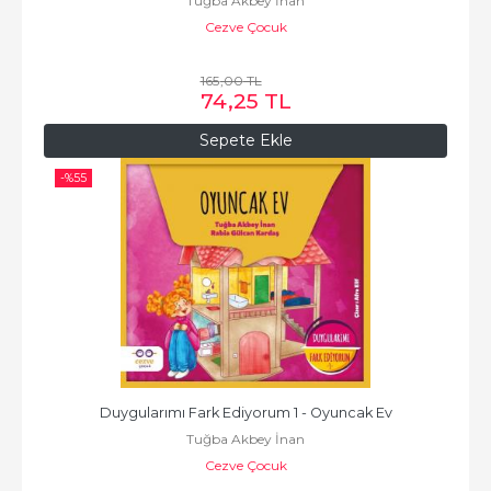
Tuğba Akbey İnan
Cezve Çocuk
165
,00
TL
74
,25
TL
Sepete Ekle
-%
55
Duygularımı Fark Ediyorum 1 - Oyuncak Ev
Tuğba Akbey İnan
Cezve Çocuk