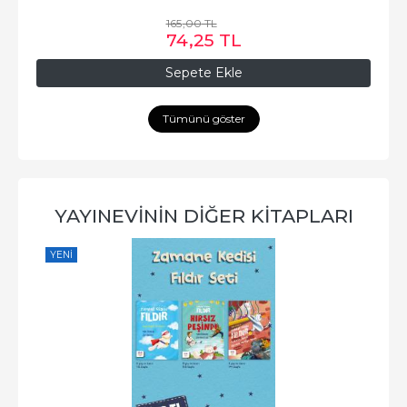
165
,00
TL
74
,25
TL
Sepete Ekle
Tümünü göster
YAYINEVININ DIĞER KITAPLARI
YENI