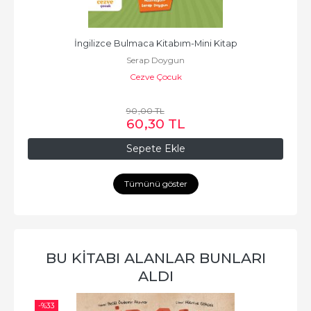
İngilizce Bulmaca Kitabım-Mini Kitap
Serap Doygun
Cezve Çocuk
90
,00
TL
60
,30
TL
Sepete Ekle
Tümünü göster
BU KITABI ALANLAR BUNLARI
ALDI
-%
33