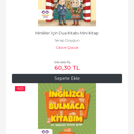
Minikler İçin Dua Kitabı-Mini Kitap
Serap Doygun
Cezve Çocuk
90
,00
TL
60
,30
TL
Sepete Ekle
-%
33