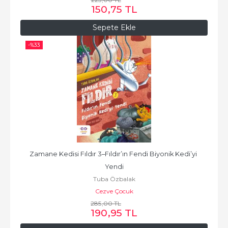
150
,75
TL
Sepete Ekle
-%
33
Zamane Kedisi Fıldır 3–Fıldır’ın Fendi Biyonik Kedi’yi 
Yendi
Tuba Özbalak
Cezve Çocuk
285
,00
TL
190
,95
TL