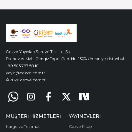
Cezve Yayınları San. ve Tic. Ltd. Şti.
Esenevler Mah. Cengiz Topel Cad. No: 157/A Ümraniye / İstanbul
+90 505 787 58 10
yayin@cezve.com.tr
© 2026 cezve.com.tr
MÜŞTERI HIZMETLERI
YAYINEVLERI
Kargo ve Teslimat
Cezve Kitap