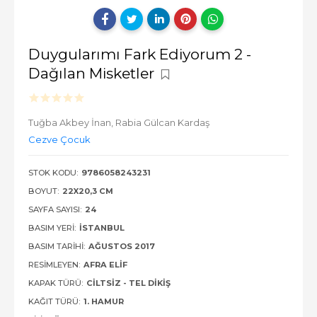
Duygularımı Fark Ediyorum 2 -
Dağılan Misketler
Tuğba Akbey İnan,
Rabia Gülcan Kardaş
Cezve Çocuk
STOK KODU:
9786058243231
BOYUT:
22X20,3 CM
SAYFA SAYISI:
24
BASIM YERI:
İSTANBUL
BASIM TARIHI:
AĞUSTOS 2017
RESIMLEYEN:
AFRA ELIF
KAPAK TÜRÜ:
CILTSIZ - TEL DIKIŞ
KAĞIT TÜRÜ:
1. HAMUR