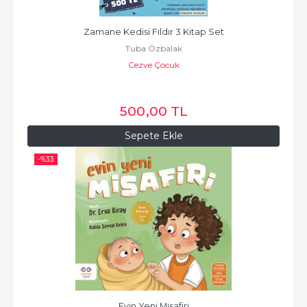
Zamane Kedisi Fıldır 3 Kitap Set
Tuba Özbalak
Cezve Çocuk
500
,00
TL
Sepete Ekle
-%
33
Evin Yeni Misafiri