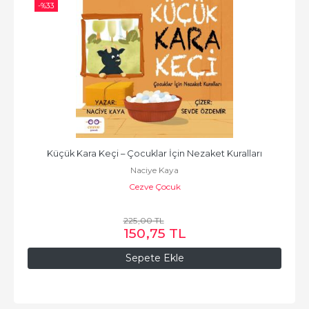
-%
33
Küçük Kara Keçi – Çocuklar İçin Nezaket Kuralları
Naciye Kaya
Cezve Çocuk
225
,00
TL
150
,75
TL
Sepete Ekle