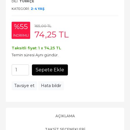
DILI:
TÜRKÇE
KATEGORI:
2-4 YAŞ
%55
165
,00
TL
74
,25
TL
INDIRIMLI
Taksitli fiyat: 1 x
74
,25
TL
Temin süresi Aynı gündür.
Sepete Ekle
Tavsiye et
Hata bildir
AÇIKLAMA
TAKSIT SEÇENEKLERI