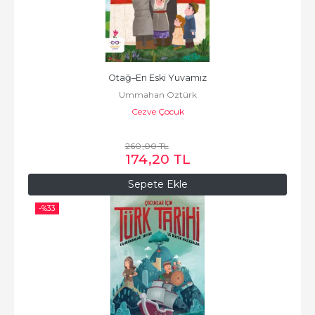
Otağ–En Eski Yuvamız
Ummahan Öztürk
Cezve Çocuk
260
,00
TL
174
,20
TL
Sepete Ekle
-%
33