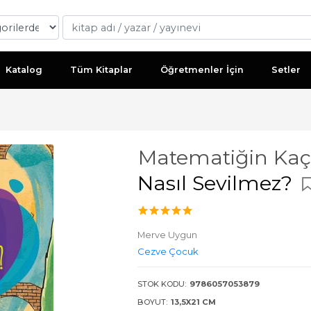
Katalog
Tüm Kitaplar
Öğretmenler İçin
Setler
Matematiğin Kaç 
Nasıl Sevilmez?
Merve Uygun
Cezve Çocuk
STOK KODU:
9786057053879
BOYUT:
13,5X21 CM