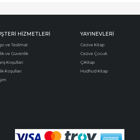
ŞTERI HIZMETLERI
YAYINEVLERI
go ve Teslimat
Cezve Kitap
ilik ve Güvenlik
Cezve Çocuk
riş Koşulları
ÇiKitap
ik Koşulları
Hüdhüd Kitap
işim
.