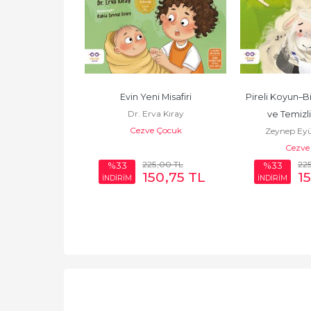
Fıldır 3 Kitap 
Evin Yeni Misafiri
Pireli Koyun–Bi
Dr. Erva Kıray
et
ve Temizli
Cezve Çocuk
zbalak
Zeynep Eyü
 Çocuk
Cezve
225
,00
TL
22
%33
%33
00
TL
150
,75
TL
1
İNDİRİM
İNDİRİM