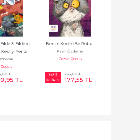
ldır 3–Fıldır’ın 
Benim Kedim Bir Robot
Ayşe Sevim Ki
Kaan Özdemir
Ayşe 
 Kedi’yi Yendi
Cezve Çocuk
Cezve
zbalak
 Çocuk
5
,00
TL
265
,00
TL
%33
90
,95
TL
177
,55
TL
280
,
İNDİRİM