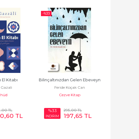
-%
33
-%
33
El Kitabı
Bilinçaltınızdan Gelen Ebeveyn
Kalpler
Gazali
Feride Koçak Can
İmam 
hüd
Cezve Kitap
Hüd
0
,00
TL
295
,00
TL
19
%33
%33
20
,60
TL
197
,65
TL
1
İNDİRİM
İNDİRİM