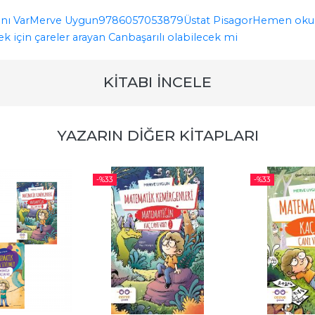
nı Var
Merve Uygun
9786057053879
Üstat Pisagor
Hemen okum
ek için çareler arayan Can
başarılı olabilecek mi
KITABI İNCELE
YAZARIN DIĞER KITAPLARI
-%
33
-%
33