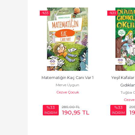
-%
33
-%
33
ç Canı Var 2 - 
Matematiğin Kaç Canı Var 1
Yeşil Kafalar 
Merve Uygun
emirgenleri
Gıdıkla
Cezve Çocuk
 Uygun
Tuğba C
 Çocuk
Cezve
,00
TL
285
,00
TL
29
%33
%33
84
,25
TL
190
,95
TL
1
İNDİRİM
İNDİRİM