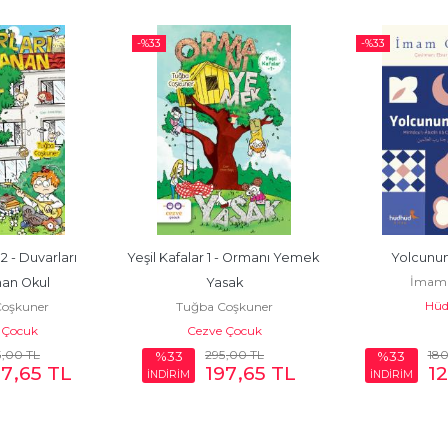
-%
33
-%
33
2 - Duvarları 
Yeşil Kafalar 1 - Ormanı Yemek 
Yolcunun 
İmam 
nan Okul
Yasak
Hüd
oşkuner
Tuğba Coşkuner
 Çocuk
Cezve Çocuk
5
,00
TL
295
,00
TL
18
%33
%33
97
,65
TL
197
,65
TL
1
İNDİRİM
İNDİRİM