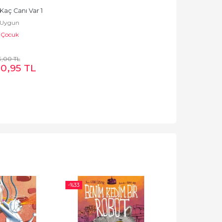
aç Canı Var 1
 Uygun
 Çocuk
5
,00
TL
90
,95
TL
-%
33