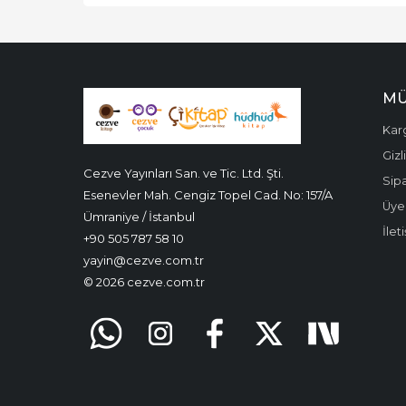
MÜ
Kar
Gizl
Cezve Yayınları San. ve Tic. Ltd. Şti.
Sipa
Esenevler Mah. Cengiz Topel Cad. No: 157/A
Üyel
Ümraniye / İstanbul
İlet
+90 505 787 58 10
yayin@cezve.com.tr
© 2026 cezve.com.tr