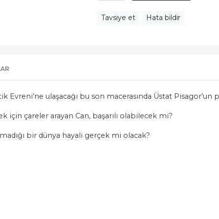
Tavsiye et
Hata bildir
LAR
k Evreni’ne ulaşacağı bu son macerasında Üstat Pisagor’un p
ek için çareler arayan Can, başarılı olabilecek mi?
lmadığı bir dünya hayali gerçek mi olacak?