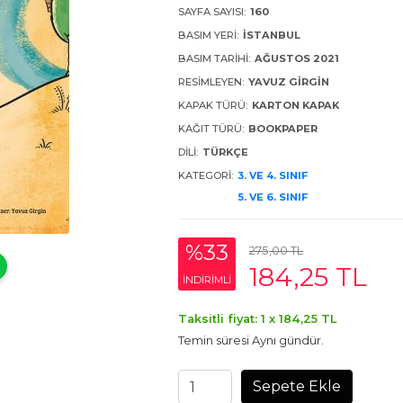
SAYFA SAYISI:
160
BASIM YERI:
İSTANBUL
BASIM TARIHI:
AĞUSTOS 2021
RESIMLEYEN:
YAVUZ GIRGIN
KAPAK TÜRÜ:
KARTON KAPAK
KAĞIT TÜRÜ:
BOOKPAPER
DILI:
TÜRKÇE
KATEGORI:
3. VE 4. SINIF
5. VE 6. SINIF
%33
275
,00
TL
184
,25
TL
INDIRIMLI
Taksitli fiyat: 1 x
184
,25
TL
Temin süresi Aynı gündür.
Sepete Ekle