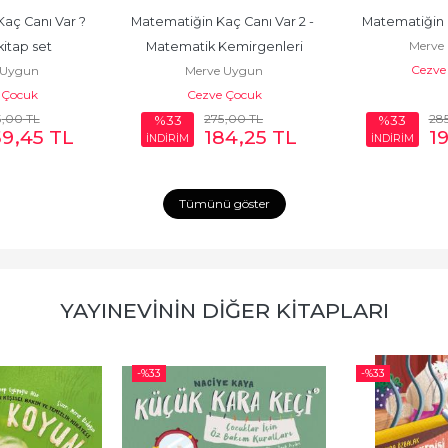
aç Canı Var ? 
Matematiğin Kaç Canı Var 2 - 
Matematiğin K
Merve
kitap set
Matematik Kemirgenleri
Cezve
 Uygun
Merve Uygun
 Çocuk
Cezve Çocuk
5
,00
TL
275
,00
TL
28
%33
%33
59
,45
TL
184
,25
TL
1
İNDİRİM
İNDİRİM
Tümünü göster
YAYINEVININ DIĞER KITAPLARI
-%
33
-%
33