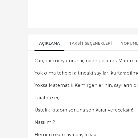
AÇIKLAMA
TAKSIT SEÇENEKLERI
YORUM
Can, bir minyatürün içinden geçerek Matemati
Yok olma tehdidi altındaki sayıları kurtarabilm
Yoksa Matematik Kemirgenlerinin, sayıların o
Tarafını seç!
Üstelik kitabın sonuna sen karar vereceksin!
Nasıl mı?
Hemen okumaya başla hadi!