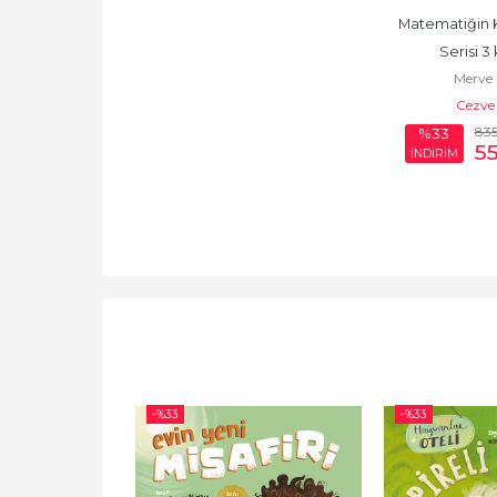
Matematiğin K
Serisi 3 
Merve
Cezve
83
%33
5
İNDİRİM
-%
33
-%
33