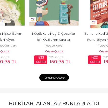
r Kişisel Bakım 
Küçük Kara Keçi 3–Çocuklar 
Zamane Kedisi Fı
k Hikâyesi
İçin Öz Bakım Kuralları
Fendi Biyonik
poğlu Alan
Naciye Kaya
Tuba Ö
 Çocuk
Cezve Çocuk
Cezve
5
,00
TL
225
,00
TL
28
%33
%33
50
,75
TL
150
,75
TL
1
İNDİRİM
İNDİRİM
Tümünü göster
BU KITABI ALANLAR BUNLARI ALDI