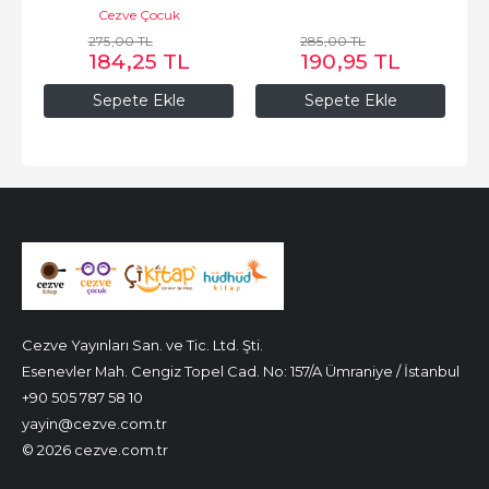
Cezve Çocuk
275
,00
TL
285
,00
TL
184
,25
TL
190
,95
TL
Sepete Ekle
Sepete Ekle
Cezve Yayınları San. ve Tic. Ltd. Şti.
Esenevler Mah. Cengiz Topel Cad. No: 157/A Ümraniye / İstanbul
+90 505 787 58 10
yayin@cezve.com.tr
© 2026 cezve.com.tr