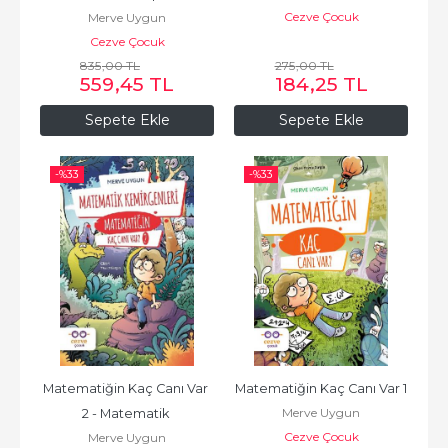
Cezve Çocuk
Merve Uygun
Cezve Çocuk
835
,00
TL
275
,00
TL
559
,45
TL
184
,25
TL
Sepete Ekle
Sepete Ekle
-%
33
-%
33
Matematiğin Kaç Canı Var 
Matematiğin Kaç Canı Var 1
Merve Uygun
2 - Matematik 
Cezve Çocuk
Merve Uygun
Kemirgenleri