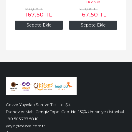
Hüdhüd
250
,00
TL
250
,00
TL
167
,50
TL
167
,50
TL
Sepete Ekle
Sepete Ekle
Cezve Yayınları San. ve Tic. Ltd. Şti.
Esenevler Mah. Cengiz Topel Cad. No: 157/A Ümraniye / İstanbul
+90 505 787 58 10
yayin@cezve.com.tr