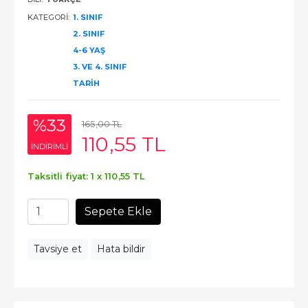
KATEGORI:
1. SINIF
2. SINIF
4-6 YAŞ
3. VE 4. SINIF
TARIH
%33
165
,00
TL
110
,55
TL
INDIRIMLI
Taksitli fiyat: 1 x
110
,55
TL
Sepete Ekle
Tavsiye et
Hata bildir