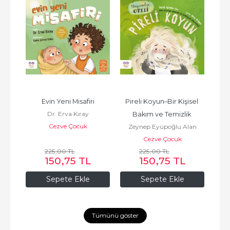
 3 
Evin Yeni Misafiri
Pireli Koyun–Bir Kişisel 
K
Dr. Erva Kıray
Bakım ve Temizlik 
Çoc
Cezve Çocuk
Zeynep Eyüpoğlu Alan
Hikâyesi
Cezve Çocuk
225
,00
TL
225
,00
TL
150
,75
TL
150
,75
TL
Sepete Ekle
Sepete Ekle
Tümünü göster