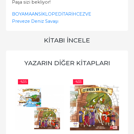
Paşa sizi bekliyor!
BOYAMA
ANSİKLOPEDİ
TARİH
CEZVE
Preveze Deniz Savaşı
KITABI İNCELE
YAZARIN DIĞER KITAPLARI
-%
35
-%
33