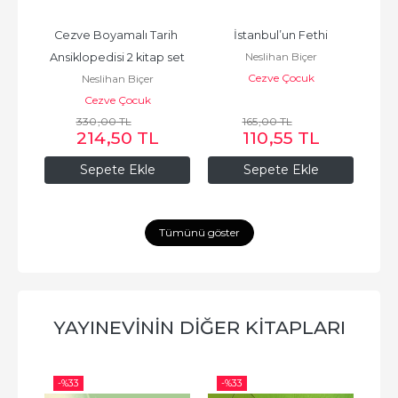
Cezve Boyamalı Tarih 
İstanbul’un Fethi
Neslihan Biçer
Ansiklopedisi 2 kitap set
Cezve Çocuk
Neslihan Biçer
Cezve Çocuk
330
,00
TL
165
,00
TL
214
,50
TL
110
,55
TL
Sepete Ekle
Sepete Ekle
Tümünü göster
YAYINEVININ DIĞER KITAPLARI
-%
33
-%
33
-%