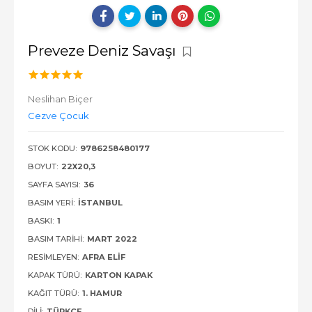
Preveze Deniz Savaşı
Neslihan Biçer
Cezve Çocuk
STOK KODU:
9786258480177
BOYUT:
22X20,3
SAYFA SAYISI:
36
BASIM YERI:
İSTANBUL
BASKI:
1
BASIM TARIHI:
MART 2022
RESIMLEYEN:
AFRA ELIF
KAPAK TÜRÜ:
KARTON KAPAK
KAĞIT TÜRÜ:
1. HAMUR
DILI:
TÜRKÇE