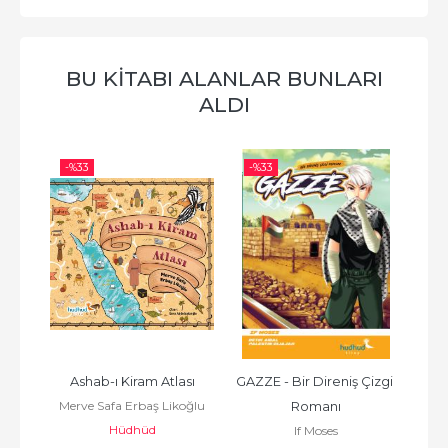
BU KITABI ALANLAR BUNLARI
ALDI
-%
33
-%
33
-%
i
Ashab-ı Kiram Atlası
GAZZE - Bir Direniş Çizgi 
Merve Safa Erbaş Likoğlu
Romanı
Hüdhüd
If Moses