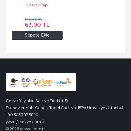
Cezve Kitap
140
,00
TL
63
,00
TL
Sepete Ekle
Cezve Yayınları San. ve Tic. Ltd. Şti.
Esenevler Mah. Cengiz Topel Cad. No: 157/A Ümraniye / İstanbul
+90 505 787 58 10
yayin@cezve.com.tr
© 2026 cezve.com.tr