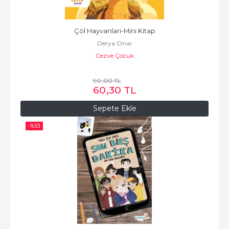
Çöl Hayvanları-Mini Kitap
Derya Onar
Cezve Çocuk
90
,00
TL
60
,30
TL
Sepete Ekle
-%
33