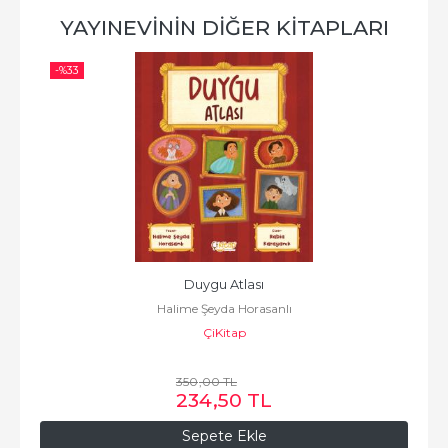
YAYINEVININ DIĞER KITAPLARI
-%
33
Duygu Atlası
Halime Şeyda Horasanlı
ÇiKitap
350
,00
TL
234
,50
TL
Sepete Ekle