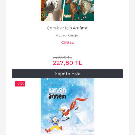
Çocuklar İçin Atnâme
Ayben Girgin
ÇiKitap
340
,00
TL
227
,80
TL
Sepete Ekle
-%
33