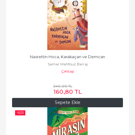
Nasrettin Hoca, Karakaçan ve Demcan
Samar Mahfouz Barraj
ÇiKitap
240
,00
TL
160
,80
TL
Sepete Ekle
-%
33