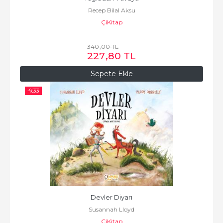
Recep Bilal Aksu
ÇiKitap
340
,00
TL
227
,80
TL
Sepete Ekle
-%
33
Devler Diyarı
Susannah Lloyd
ÇiKitap