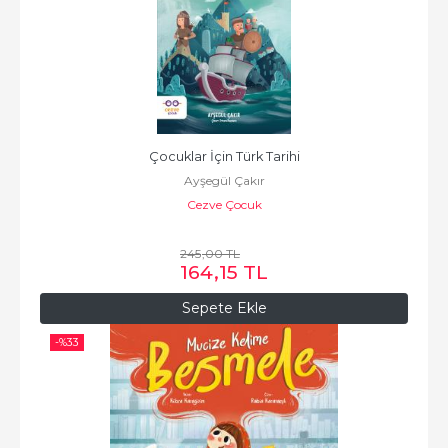
Çocuklar İçin Türk Tarihi
Ayşegül Çakır
Cezve Çocuk
245
,00
TL
164
,15
TL
Sepete Ekle
-%
33