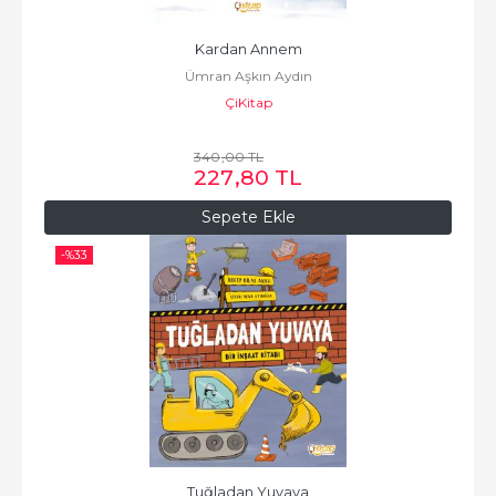
Kardan Annem
Ümran Aşkın Aydın
ÇiKitap
340
,00
TL
227
,80
TL
Sepete Ekle
-%
33
Tuğladan Yuvaya