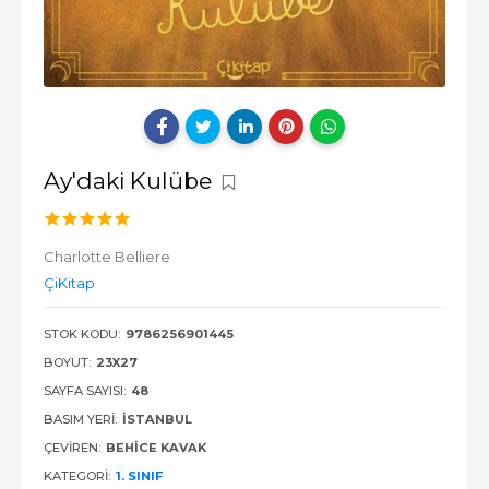
Ay'daki Kulübe
Charlotte Belliere
ÇiKitap
STOK KODU:
9786256901445
BOYUT:
23X27
SAYFA SAYISI:
48
BASIM YERI:
İSTANBUL
ÇEVIREN:
BEHICE KAVAK
KATEGORI:
1. SINIF