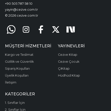
+90 505 787 58 10
yayin@cezve.com.tr
© 2026 cezve.com.tr
MÜŞTERI HIZMETLERI
YAYINEVLERI
Kargo ve Teslimat
Cezve Kitap
Gizlilik ve Güvenlik
Cezve Çocuk
Sipariş Koşulları
ÇiKitap
Üyelik Koşulları
Hüdhüd Kitap
İletişim
KATEGORILER
1. Sınıflar İçin
2. Sınıflar İçin