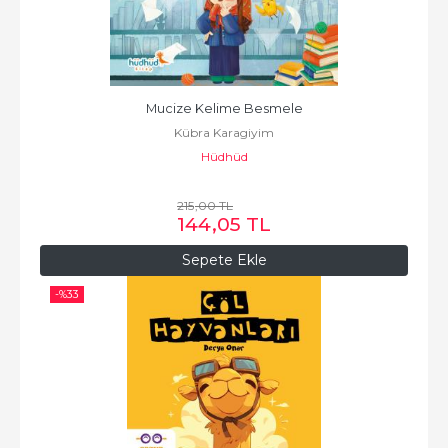
Mucize Kelime Besmele
Kübra Karagiyim
Hüdhüd
215
,00
TL
144
,05
TL
Sepete Ekle
-%
33