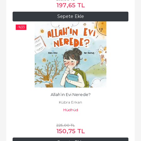
197
,65
TL
Sepete Ekle
-%
33
Allah’ın Evi Nerede?
Kübra Erkan
Hüdhüd
225
,00
TL
150
,75
TL