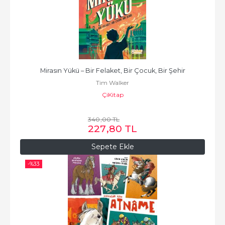
Mirasın Yükü – Bir Felaket, Bir Çocuk, Bir Şehir
Tim Walker
ÇiKitap
340
,00
TL
227
,80
TL
Sepete Ekle
-%
33