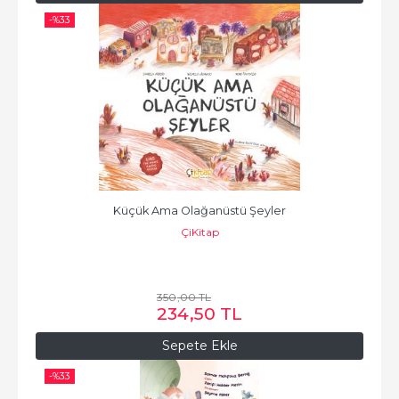
-%
33
Küçük Ama Olağanüstü Şeyler
ÇiKitap
350
,00
TL
234
,50
TL
Sepete Ekle
-%
33