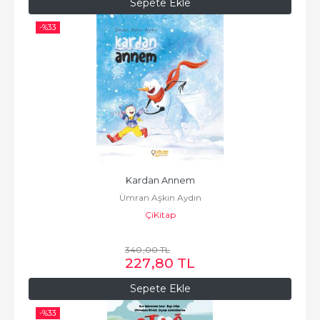
Sepete Ekle
-%
33
Kardan Annem
Ümran Aşkın Aydın
ÇiKitap
340
,00
TL
227
,80
TL
Sepete Ekle
-%
33