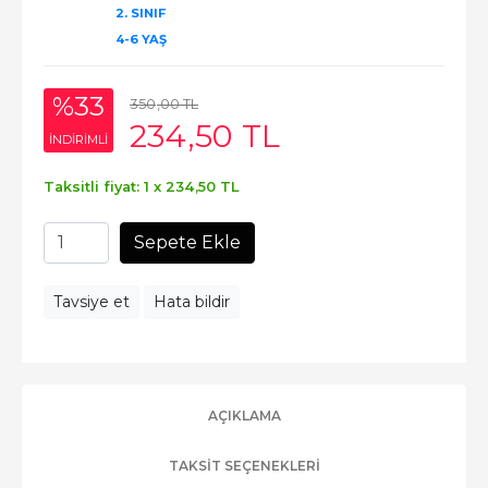
2. SINIF
4-6 YAŞ
%33
350
,00
TL
234
,50
TL
INDIRIMLI
Taksitli fiyat: 1 x
234
,50
TL
Sepete Ekle
Tavsiye et
Hata bildir
AÇIKLAMA
TAKSIT SEÇENEKLERI