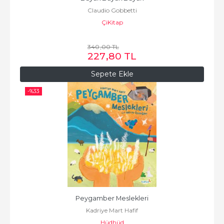
Claudio Gobbetti
ÇiKitap
340
,00
TL
227
,80
TL
Sepete Ekle
-%
33
Peygamber Meslekleri
Kadriye Mart Hafif
Hüdhüd