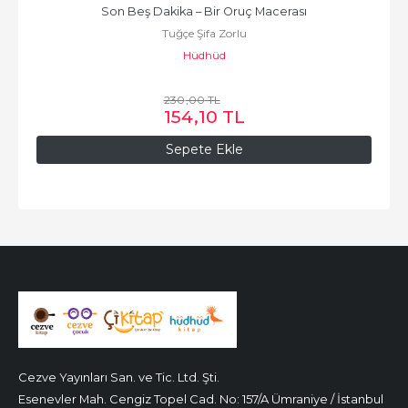
Son Beş Dakika – Bir Oruç Macerası
Tuğçe Şifa Zorlu
Hüdhüd
230
,00
TL
154
,10
TL
Sepete Ekle
Cezve Yayınları San. ve Tic. Ltd. Şti.
Esenevler Mah. Cengiz Topel Cad. No: 157/A Ümraniye / İstanbul