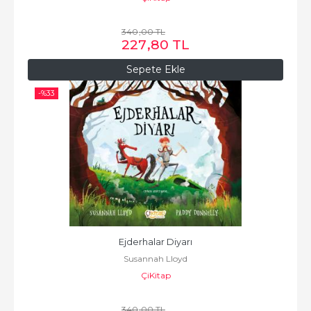
340
,00
TL
227
,80
TL
Sepete Ekle
-%
33
Ejderhalar Diyarı
Susannah Lloyd
ÇiKitap
340
,00
TL