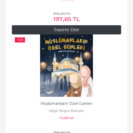
295
,00
TL
197
,65
TL
Sepete Ekle
-%
33
Müslümanların Özel Günleri
Nigâr Büşra Bahçeci
Hüdhüd
295
,00
TL