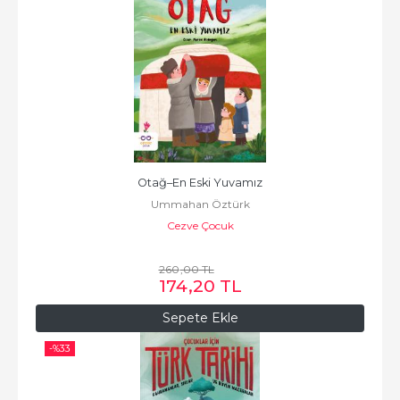
Otağ–En Eski Yuvamız
Ummahan Öztürk
Cezve Çocuk
260
,00
TL
174
,20
TL
Sepete Ekle
-%
33