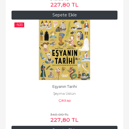
227
,80
TL
Sepete Ekle
-%
33
Eşyanın Tarihi
Şeyma Üstün
ÇiKitap
340
,00
TL
227
,80
TL