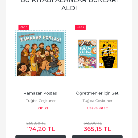
ALDI
-%
33
-%
33
-%
ey
Ramazan Postası
Öğretmenler İçin Set
Sen 
Tuğba Coşkuner
Tuğba Coşkuner
Oldu 
Hüdhüd
Cezve Kitap
260
,00
TL
545
,00
TL
174
,20
TL
365
,15
TL