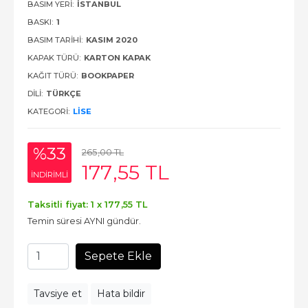
BASIM YERI:
İSTANBUL
BASKI:
1
BASIM TARIHI:
KASIM 2020
KAPAK TÜRÜ:
KARTON KAPAK
KAĞIT TÜRÜ:
BOOKPAPER
DILI:
TÜRKÇE
KATEGORI:
LISE
%33
265
,00
TL
177
,55
TL
INDIRIMLI
Taksitli fiyat: 1 x
177
,55
TL
Temin süresi AYNI gündür.
Sepete Ekle
Tavsiye et
Hata bildir