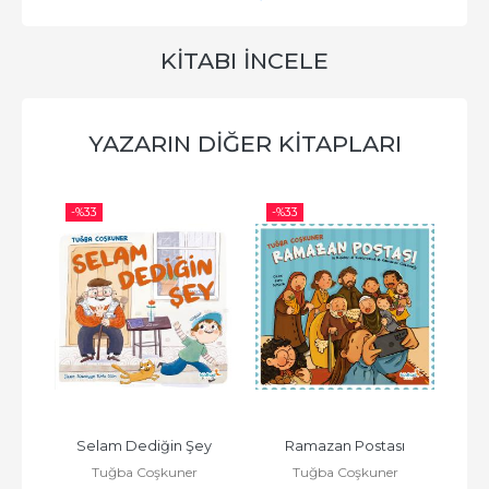
KITABI İNCELE
YAZARIN DIĞER KITAPLARI
-%
33
-%
33
-%
Şey
Selam Dediğin Şey
Ramazan Postası
Çoc
Tuğba Coşkuner
Tuğba Coşkuner