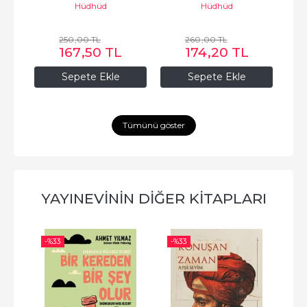
Hüdhüd
Hüdhüd
250
,00
TL
260
,00
TL
167
,50
TL
174
,20
TL
Sepete Ekle
Sepete Ekle
Tümünü göster
YAYINEVININ DIĞER KITAPLARI
-%
33
-%
33
-%