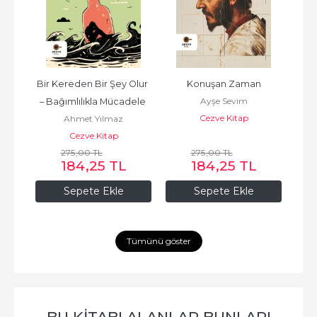
Bir Kereden Bir Şey Olur 
Konuşan Zaman
Ayşe Sevim
– Bağımlılıkla Mücadele 
Cezve Kitap
Ahmet Yılmaz
Rehberi
Cezve Kitap
275
,00
TL
275
,00
TL
184
,25
TL
184
,25
TL
Sepete Ekle
Sepete Ekle
Tümünü göster
BU KITABI ALANLAR BUNLARI