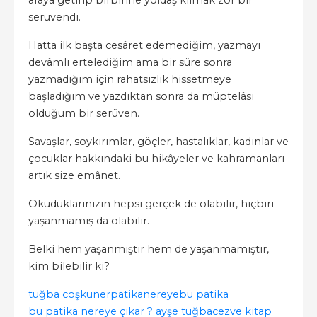
serüvendi.
Hatta ilk başta cesâret edemediğim, yazmayı
devâmlı ertelediğim ama bir süre sonra
yazmadığım için rahatsızlık hissetmeye
başladığım ve yazdıktan sonra da müptelâsı
olduğum bir serüven.
Savaşlar, soykırımlar, göçler, hastalıklar, kadınlar ve
çocuklar hakkındaki bu hikâyeler ve kahramanları
artık size emânet.
Okuduklarınızın hepsi gerçek de olabilir, hiçbiri
yaşanmamış da olabilir.
Belki hem yaşanmıştır hem de yaşanmamıştır,
kim bilebilir ki?
tuğba coşkuner
patika
nereye
bu patika
bu patika nereye çıkar ? ayşe tuğba
cezve kitap