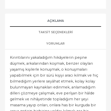
AÇIKLAMA
TAKSIT SEÇENEKLERI
YORUMLAR
Kırıntılarını yakaladığım hikâyelerin peşine
düşmek, arkalarından koşmak, benzer olayları
yaşamış kişilerle konuşmak, o konuşmaları
yapabilmek için bir sürü kişiyi aracı kılmak ve hiç
bilmediğim yerlere seyâhat etmek, kolay kolay
bulunmayan kaynakları edinmek, anlamadığım
dilleri çözmeye çalışmak, eve perîşan bir hâlde
gelmek ve nihâyetinde topladığım her şeyi
masama yayıp onları, onlara has bir kurguda bir
araya getirip birbirine yoldaş kılmak zor bir