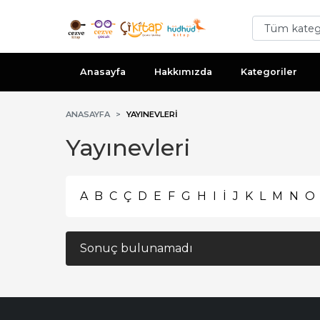
Anasayfa
Hakkımızda
Kategoriler
ANASAYFA
YAYINEVLERI
Yayınevleri
A
B
C
Ç
D
E
F
G
H
I
İ
J
K
L
M
N
O
Sonuç bulunamadı