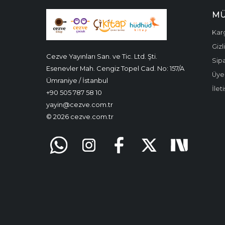
MÜ
Kar
Gizl
Cezve Yayınları San. ve Tic. Ltd. Şti.
Sipa
Esenevler Mah. Cengiz Topel Cad. No: 157/A
Üyel
Ümraniye / İstanbul
İlet
+90 505 787 58 10
yayin@cezve.com.tr
© 2026 cezve.com.tr