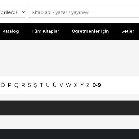
Katalog
Tüm Kitaplar
Öğretmenler İçin
Setler
Ö
P
Q
R
S
Ş
T
U
Ü
V
W
X
Y
Z
0-9