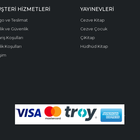
ŞTERI HIZMETLERI
YAYINEVLERI
go ve Teslimat
Cezve Kitap
ilik ve Güvenlik
Cezve Çocuk
riş Koşulları
ÇiKitap
ik Koşulları
Hüdhüd Kitap
işim
.