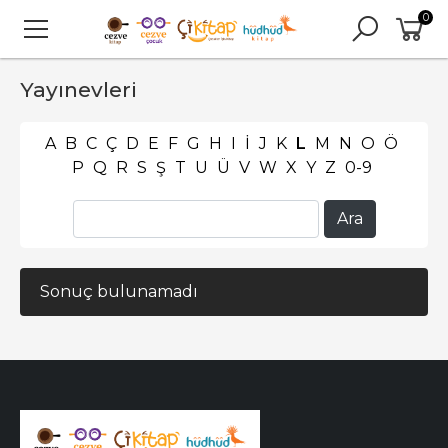
0
Yayınevleri
A
B
C
Ç
D
E
F
G
H
I
İ
J
K
L
M
N
O
Ö
P
Q
R
S
Ş
T
U
Ü
V
W
X
Y
Z
0-9
Sonuç bulunamadı