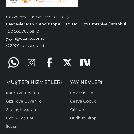
Cezve Yayınları San. ve Tic. Ltd. Şti.
Esenevler Mah. Cengiz Topel Cad. No: 157/A Ümraniye / İstanbul
+90 505 787 58 10
yayin@cezve.com.tr
© 2026 cezve.com.tr
MÜŞTERI HIZMETLERI
YAYINEVLERI
Kargo ve Teslimat
Cezve Kitap
Gizlilik ve Güvenlik
Cezve Çocuk
Sipariş Koşulları
ÇiKitap
Üyelik Koşulları
Hüdhüd Kitap
İletişim