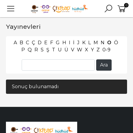
0
Yayınevleri
A
B
C
Ç
D
E
F
G
H
I
İ
J
K
L
M
N
O
Ö
P
Q
R
S
Ş
T
U
Ü
V
W
X
Y
Z
0-9
Sonuç bulunamadı