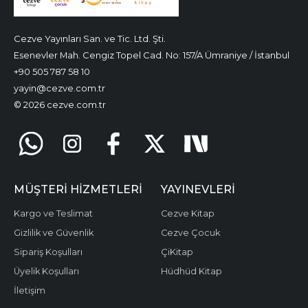
Cezve Yayınları San. ve Tic. Ltd. Şti.
Esenevler Mah. Cengiz Topel Cad. No: 157/A Ümraniye / İstanbul
+90 505 787 58 10
yayin@cezve.com.tr
© 2026 cezve.com.tr
MÜŞTERI HIZMETLERI
YAYINEVLERI
Kargo ve Teslimat
Cezve Kitap
Gizlilik ve Güvenlik
Cezve Çocuk
Sipariş Koşulları
ÇiKitap
Üyelik Koşulları
Hüdhüd Kitap
İletişim