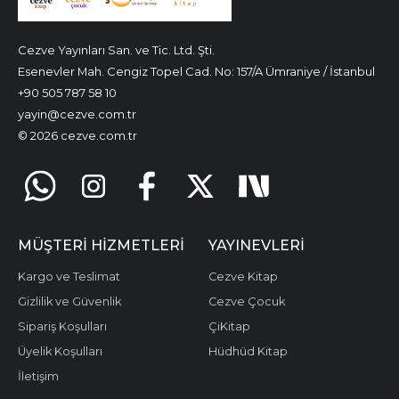
Cezve Yayınları San. ve Tic. Ltd. Şti.
Esenevler Mah. Cengiz Topel Cad. No: 157/A Ümraniye / İstanbul
+90 505 787 58 10
yayin@cezve.com.tr
© 2026 cezve.com.tr
MÜŞTERI HIZMETLERI
YAYINEVLERI
Kargo ve Teslimat
Cezve Kitap
Gizlilik ve Güvenlik
Cezve Çocuk
Sipariş Koşulları
ÇiKitap
Üyelik Koşulları
Hüdhüd Kitap
İletişim