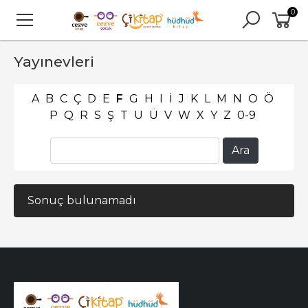
0
Yayınevleri
A
B
C
Ç
D
E
F
G
H
I
İ
J
K
L
M
N
O
Ö
P
Q
R
S
Ş
T
U
Ü
V
W
X
Y
Z
0-9
Sonuç bulunamadı